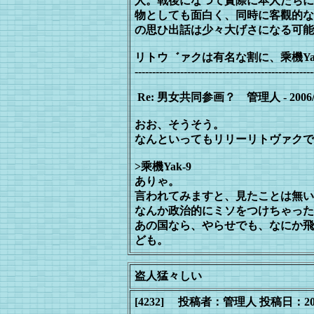
人。戰後
になつて實際に本人たちに
物として
も面白く、同時に客觀的な
の思ひ出
話は少々大げさになる可能
リトウ゛ァクは有名な割に、乘機Ya
---------------------------------------------------
Re: 男女共同参画？ 管理人 - 2006/09/24
おお、そうそう。
なんといってもリリーリトヴァクで
>乘機Yak-9
ありゃ。
言われてみますと、見たことは無い
なんか政治的にミソをつけちゃった
あの国なら、やらせでも、なにか飛
ども。
盗人猛々しい
[4232] 投稿者：管理人 投稿日：2006/09/