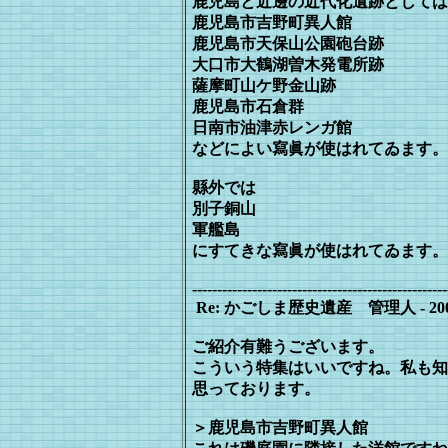
鹿児島と近邊の近代化遺跡としては
鹿児島市吉野町異人館
鹿児島市天保山公園砲台跡
大口市大鶴湖曽木発電所跡
薩摩町山ケ野金山跡
鹿児島市石倉群
日南市油津赤レンガ館
などによい寫眞が使はれてゐます。
縣外では
別子銅山
軍艦島
にすてきな寫眞が使はれてゐます。
---------------------------------------------------
Re: かごしま歴史遺産 管理人 - 2006/08/
ご紹介有難うございます。
こういう特集はいいですね。私も知
思
っております。
＞鹿児島市吉野町異人館