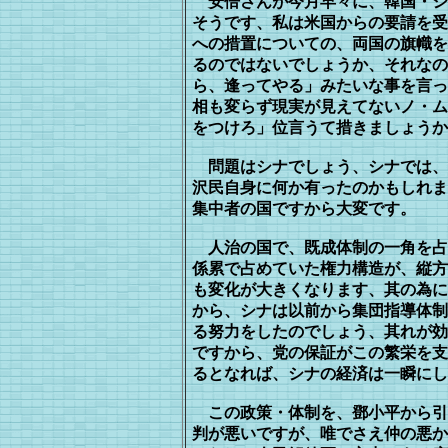
安倍さんが今月早々に、韓国・シ
そうです、私は米国からの要請を受
へ
の措置についての、両国の旗幟を
る
のではないでしょうか、それなの
ら、
逢ってやる」みたいな事を言っ
相も変ら
ず現実が見えてないノ・ム
をつけろ」
位言うて措きましょうか
問題はシナでしょう、シナでは、
沢
民自身に何か有ったのかもしれま
集
中者の国ですから大変です。
人治の国で、既成体制の一角を占
係累で占めていた権力構造が、縦方
も変化が大きくなります、其の為に
から、シナは以前から集団指導体制
る努力をしたのでしょう、其れが効
ですから、党の保証がこの繁栄を支
るとなれば、シナの経済は一瞬にし
この政策・体制を、鄧小平から引
判が悪いですが、唯でさえ仲の悪か