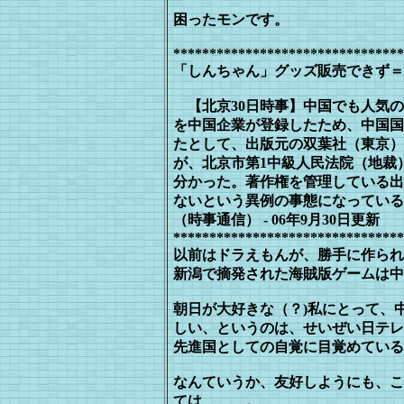
困ったモンです。
********************************
「しんちゃん」グッズ販売できず＝
【北京30日時事】中国でも人気の
を
中国企業が登録したため、中国国
たと
して、出版元の双葉社（東京）
が、北
京市第1中級人民法院（地裁
分かっ
た。著作権を管理している出
ないと
いう異例の事態になってい
（時事通信） - 06年9月30日更新
********************************
以前はドラえもんが、勝手に作られ
新潟で摘発された海賊版ゲームは中
朝日が大好きな（？)私にとって、
しい、というのは、せいぜい日テレ
先進
国としての自覚に目覚めている
なんていうか、友好しようにも、こ
て
は、、、。