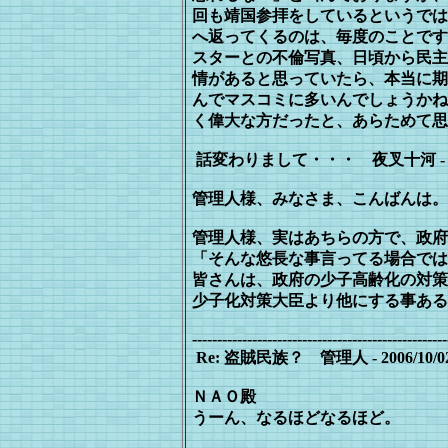
回も
靖国参拝をしているというでは
へ返っ
てくるのは、毎度のことです
スター
との不倫写真、日頃から民主
情が
あると思っていたら、本当に期
んでマ
スコミに多いんでしょうかね
く偉大な
方だったと、あらためて思
話変わりまして・・・ 夜叉十河 - 2006/10/
管理人様、みなさま、こんばんは。
管理人様、実はあちらの方で、政府
「そんな悠長な事言ってる場合では
皆さんは、政府の少子高齢化の対策
少子化対策大臣より他にする事ある
---------------------------------------------------
Re: 盗賊民族？ 管理人 - 2006/10/02(M
ＮＡＯ殿
うーん、なるほどなるほど。