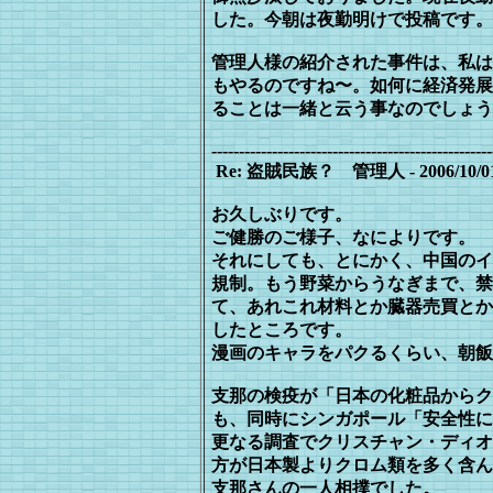
し
た。今朝は夜勤明けで投稿です。
管理人様の紹介された事件は、私は
もやるのですね〜。如何に経済発展
ることは一緒と云う事なのでしょう
---------------------------------------------------
Re: 盗賊民族？ 管理人 - 2006/10/01(Su
お久しぶりです。
ご健勝のご様子、なによりです。
それにしても、とにかく、中国のイ
規
制。もう野菜からうなぎまで、禁
て、あ
れこれ材料とか臓器売買とか
したとこ
ろです。
漫画のキャラをパクるくらい、朝飯
支那の検疫が「日本の化粧品からク
も、同時にシンガポール「安全性に
更なる調査でクリスチャン・ディオ
方
が日本製よりクロム類を多く含ん
支那さんの一人相撲でした。