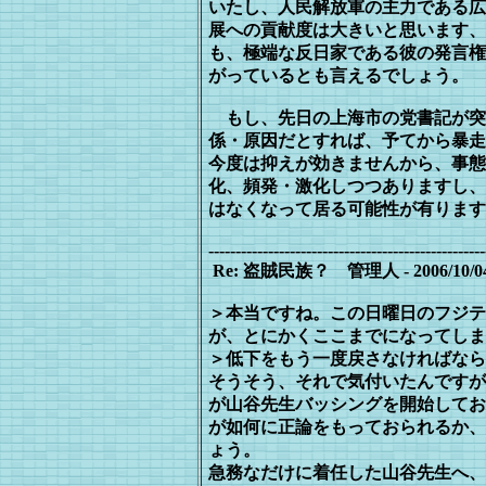
いたし、人民解放軍の主力である広
展への貢献度は大きいと思います、
も、極端な反日家である彼の発言権
がっているとも言えるでしょう。
もし、先日の上海市の党書記が突
係・原因だとすれば、予てから暴走
今度は抑えが効きませんから、事態
化、頻発・激化しつつありますし、
は
なくなって居る可能性が有ります
---------------------------------------------------
Re: 盗賊民族？ 管理人 - 2006/10/04(We
＞本当ですね。この日曜日のフジテ
が、とにかくここまでになってしま
＞低下をもう一度戻さなければなら
そうそう、それで気付いたんですが
が
山谷先生バッシングを開始してお
が
如何に正論をもっておられるか、
ょう。
急務なだけに着任した山谷先生へ、