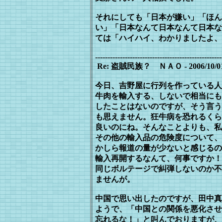
それにしても「日本が嫌い」「ほん
い」
「日本なんて日本なんて日本な
ては「ハ
イハイ、わかりましたよ、
---------------------------------------------------
Re: 盗賊民族？ ＮＡＯ - 2006/10/01(Su
今日、吉野屋に行列を作っている人
牛肉を輸入する、しないで相当にも
し
たことはないのですが、そう言う
も
思えません。狂牛病を恐れるくら
良
いのにね。そんなことよりも、私
そ
の他の輸入品の危険度について、
か
しら報道の量が少ないと感じるの
輸
入再開するなんて、何事ですか！
同じボルテージで糾弾しないのか不
ま
せんが。
中国で思い出したのですが、田中真
ようで、「中国との関係を悪化させ
忘
れるな！」と叫んでおりますが、