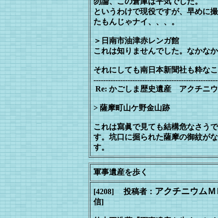
勿論、この倉庫は平気でした。
というわけで現役ですが、早めに撮
たもんじゃナイ、、、。
＞日南市油津赤レンガ館
これは知りませんでした。なかなか
それにしても南日本新聞社も粋なこ
---------------------------------------------------
Re: かごしま歴史遺産 アクチニウムMM - 2
> 薩摩町山ケ野金山跡
これは寫眞で見ても結構危なさうで
す。坑口に掘られた薩摩の御紋がな
す。
軍事遺産を歩く
アクチニウムＭ
[4208] 投稿者：
信]