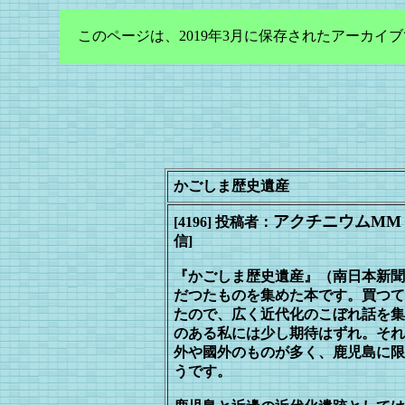
このページは、2019年3月に保存されたアーカ
かごしま歴史遺産
アクチニウムMM
[4196] 投稿者：
信]
『かごしま歴史遺産』（南日本新聞
だ
つたものを集めた本です。買つて
たの
で、広く近代化のこぼれ話を集
のあ
る私には少し期待はずれ。それ
外
や國外のものが多く、鹿児島に限
う
です。