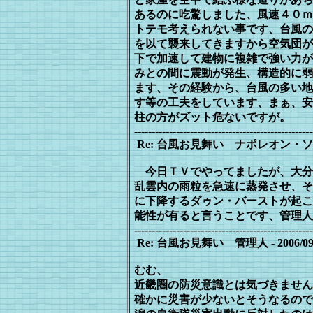
あ
るのに吃驚しました、風速４０ｍ
ト
テモ考えられない事です、台風の
を
以て襲来してきますから空気団が
下で加速して建物に複雑で強い力が
みとの間に震動が発生、構造的に弱
ます、その経験から、台風の多い地
す等の工夫をしています、まぁ、安
柱の方がズット危ないですが。
---------------------------------------------------
Re: 台風お見舞い ナポレオン・ソロ - 2006
今日ＴＶでやってましたが、大分
乱雲内の雨粒を急速に蒸発させ、そ
に下降するダゥン・バーストが起こ
能性が有ると言うことです、管理人
---------------------------------------------------
Re: 台風お見舞い 管理人 - 2006/09/21(
むむ、
近畿圏の防災意識とは気づきません
確かに災害が少ないとそうなるので