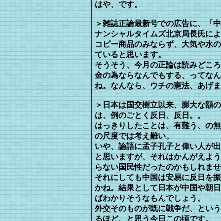
はや、です。
＞雑誌正論最新号での広告に、「中
ナンシャルタイムズ北京局長氏によ
コ
ピー商品のみならず、大気や水の
ていると思います。
そうそう、今月の正論は読みどころ
金の為ならなんでもする、ってなん
ね。なんなら、ウチの憲法、あげま
＞日本は国交樹立以来、膨大な額の
は、例のごとく反日、反日。。
はっきりしたことは、有難う、の無
の尺
度では考え難い。
いや、論語に孟子孔子と偉い人が出
と
思いますが、それはかんがえよう
らな
い国民性だったのかもしれませ
それにしても中国は安易に反日を振
か
ね。結果として日本が中国や朝日
ば
わかりそうなもんでしょう。
外交そのものが既に戦争だ、という
るほど、と思う今日この頃です。