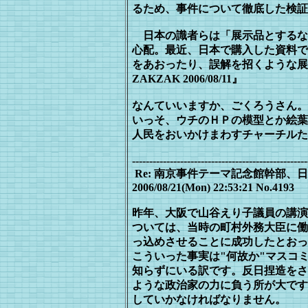
るた
め、事件について徹底した検証
日本の識者らは「展示品とするな
心
配。最近、日本で購入した資料で
を
あおったり、誤解を招くような展
ZAKZAK 2006/08/11』
なんていいますか、ごくろうさん。
いっそ、ウチのＨＰの模型とか絵葉
人民をおいかけまわすチャーチルた
---------------------------------------------------
Re: 南京事件テーマ記念館幹部
2006/08/21(Mon) 22:53:21 No.4193
昨年、大阪で山谷えり子議員の講演
ついては、当時の町村外務大臣に働
っ込めさせることに成功したとおっ
こういった事実は"何故か"マスコ
知らずにいる訳です。反日捏造をさ
ような政治家の力に負う所が大です
していかなければなりません。