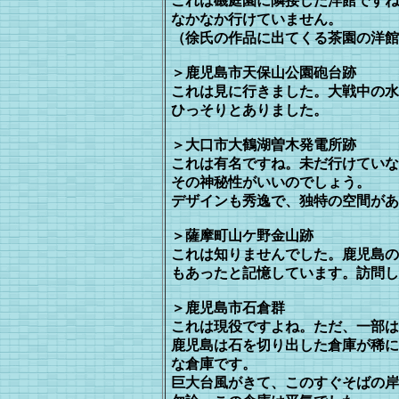
これは磯庭園に隣接した洋館ですね
なかなか行けていません。
（徐氏の作品に出てくる茶園の洋館
＞鹿児島市天保山公園砲台跡
これは見に行きました。大戦中の水
ひっそりとありました。
＞大口市大鶴湖曽木発電所跡
これは有名ですね。未だ行けていな
そ
の神秘性がいいのでしょう。
デザインも秀逸で、独特の空間があ
＞薩摩町山ケ野金山跡
これは知りませんでした。鹿児島の
もあったと記憶しています。訪問し
＞鹿児島市石倉群
これは現役ですよね。ただ、一部は
鹿児島は石を切り出した倉庫が稀に
な倉庫です。
巨大台風がきて、このすぐそばの岸