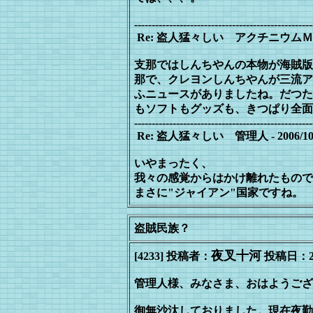
---------------------------------------------------
Re: 盗人猛々しい アクチニウムＭＭ - 2006
支那ではしんちやんの本物が海賊版
那で、クレヨンしんちやんが三流ア
ふ
ニュースがありましたね。だつた
もソ
フトもグッズも、きつぱり全面
---------------------------------------------------
Re: 盗人猛々しい 管理人 - 2006/10/01(
いやまったく、
我々の感覚からはかけ離れたもので
まさに"ジャイアン"国家ですね。
盗賊民族？
夜叉十河
[4233] 投稿者：
投稿日：2006
管理人様、みなさま、おはようござ
御無沙汰しておりました。現在夜勤