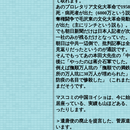
て取
れます。
あのプロレタリア文化大革命で195
死・病死者が出た（6000万という
奪権闘争で毛沢東の文化大革命発動で、
が出た（主にリンチという説も）。
でも朝日新聞だけは日本人記者が次
一社のみが残るだけとなっていた。
朝日は中共一辺倒で、批判記事は全
見返りだったというのが通説です。
そんでもってあの本田大先生の「中
後に「やったのは蒋介石軍でした。
例えば撫順万人坑の「撫順での満鉄
所の万人坑に30万人が埋められた
防疫の名目で惨殺した」（これまた
ま
だそうです。
マスコミの中国ヨイショは、今に始
居
座っている、実績も山ほどある、
っ
たりします。
＞遣唐使の廃止を提言した、菅原道
います。