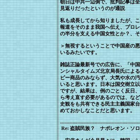
朝日は中共一辺倒で、批判記事は全
見返りだったというのが通説
私も成長してから知りましたが、こ
報道をそのまま我国へ伝え、プロレ
の半分を支える中国女性とか？、そ
＞無視するということで中国産の悪
い
るみたいです。
雑誌正論最新号での広告に、「中国
ン
シャルタイムズ北京局長氏による
ピー
商品のみならず、大気や水の汚
い
ると思います。日本は国交樹立以
ですが、結果は、例のごとく反日、
ら
考え直す必要があるのでは、など
史
観をも共有できる民主主義国家台
め
ておかしなことだと思います。
---------------------------------------------------
Re: 盗賊民族？ ナポレオン・ソロ - 2006/1