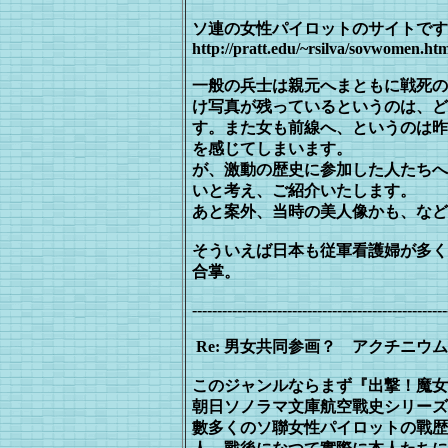
ソ連の女性パイロットのサイトです
http://pratt.edu/~rsilva/sovwomen.ht
一般の兵士は親元へまともに戦死の
け写真が残っているというのは、ど
す。また女も前線へ、というのは昨
を感じてしまいます。
が、激動の歴史に参加した人たちへ
いと考え、ご紹介いたします。
あと案外、当時の美人像かも、など
そういえば日本も従軍看護婦が多く
合掌。
---------------------------------------------------
Re: 男女共同参画？ アクチニウムＭＭ - 200
このジャンルならまず『出撃！魔女
朝
日ソノラマ文庫航空戰史シリーズ
數多くの
ソ聯女性パイロットの戰歴