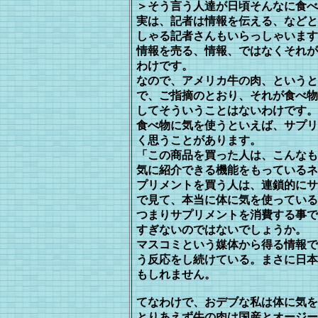
＞そう言う人達が日頃そんなに食べ
実は、記者は情報を伝える、などと
し
ゃる記者さんもいらっしゃいます
情報
を売る、情報、ではなくそれが
わけ
です。
なので、アメリカ牛の肉、というと
で、
ご指摘のとおり、それが食べ物
してそ
ういうことはないわけです。
食べ物に気を使うといえば、サプリ
く思
うことがあります。
「この商品を買った人は、こんなも
気
に紹介できる機能をもっているネ
プリメ
ントを買う人は、連鎖的にサ
で見て、本
当に体に気を使っている
つまりサプリメントを消費する事で
す
ぎないのではないでしょうか。
マスコミという媒体から得る情報で
う反応
をし続けている。まさに日本
もしれ
ません。
てなわけで、おデブな私は体に気を
と
りあえず牛の肉は国産とオージー