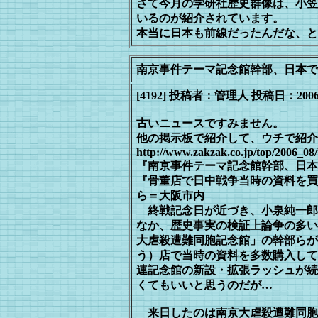
さて今月の学研社歴史群像は、小笠
いるのが紹介されています。
本当に日本も前線だったんだな、と
南京事件テーマ記念館幹部、日本
[4192] 投稿者：管理人 投稿日：2006/08/2
古いニュースですみません。
他の掲示板で紹介して、ウチで紹介
http://www.zakzak.co.jp/top/2006_08
『南京事件テーマ記念館幹部、日本
『骨董店で日中戦争当時の資料を買
ら＝大阪市内
終戦記念日が近づき、小泉純一郎
なか、歴史事実の検証上論争の多い
大虐殺遭難同胞記念館」の幹部らが
う）店で当時の資料を多数購入して
連記念館の新設・拡張ラッシュが続
くてもいいと思うのだが…
来日したのは南京大虐殺遭難同胞