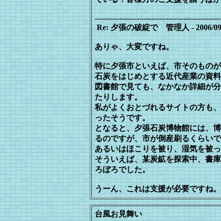
---------------------------------------------------
Re: 夕張の破綻で 管理人 - 2006/09/08(F
ありゃ、大変ですね。
特に夕張市といえば、市そのものが
石炭をはじめとする近代産業の資料
図書館で見ても、なかなか詳細が分
た
りします。
私がよくおとづれるサイトの方も、
ったそうです。
となると、夕張石炭博物館には、博
る
のですが、市が倒産刷るくらいで
あるい
はほこりを被り、湿気を被っ
そういえば、某炭鉱を探索中、書庫
ろぼろでした。
うーん、これは支援が必要ですね。
台風お見舞い