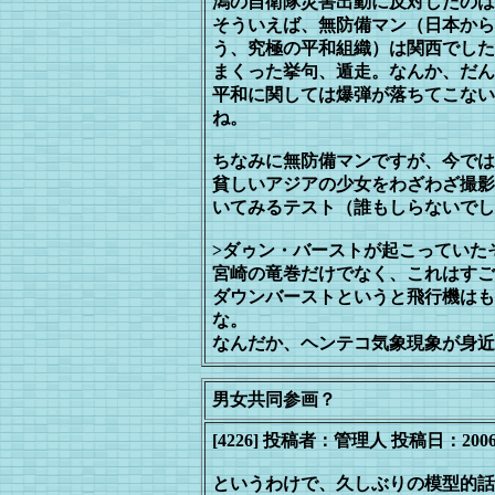
潟
の自衛隊災害出動に反対したのは
そういえば、無防備マン（日本から
う、究極の平和組織）は関西でした
まくった挙句、遁走。なんか、だん
平
和に関しては爆弾が落ちてこない
ね。
ちなみに無防備マンですが、今では
貧しいアジアの少女をわざわざ撮影
い
てみるテスト（誰もしらないでし
>ダゥン・バーストが起こっていた
宮崎の竜巻だけでなく、これはすご
ダウンバーストというと飛行機はも
な。
なんだか、ヘンテコ気象現象が身近
男女共同参画？
[4226] 投稿者：管理人 投稿日：2006/09/2
というわけで、久しぶりの模型的話