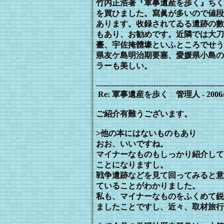
竹内正浩著『軍事遺産を歩く』ちく
を買ひました。寫眞が多いので値段
あります。收録されてゐる遺跡の數
もあり、お勧めです。近隣では大刀
臺、宇佐掩體壕といふところでせう
県友ケ島明治期要塞、愛媛県小島の
ラーも美しい。
---------------------------------------------------
Re: 軍事遺産を歩く 管理人 - 2006/09/10
ご紹介有難うございます。
>他の本にはないものもあり
おお、いいですね。
マイナーなものもしっかり紹介して
こ
とになりますし。
戦争遺跡などを見て回ってみると意
て
いることがわかりました。
私も、マイナーなものをふくめて鋭
まし
たことですし、近々、取材旅行