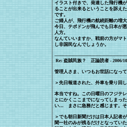
イラスト付きで、発達した飛行機が
ることが出来るということを訴えた
です。
ご婦人が、飛行機の航続距離の増大
今日、テポドンが飛んでも日本が悪
人
方。
なんていいますか、戦前の方がマト
し
非国民なんでしょうか。
---------------------------------------------------
Re: 盗賊民族？ 正論読者 - 2006/10/03(
管理人さま、いつもお世話になって
＞先日報道された、外車を乗り回し
本当ですね。この日曜日のフジテレ
とにかくここまでになってしまった
い… ま
さに急務だと感じます。そ
＞でも朝日新聞だけは日本人記者が
聞一社のみが残るだけとなっていた