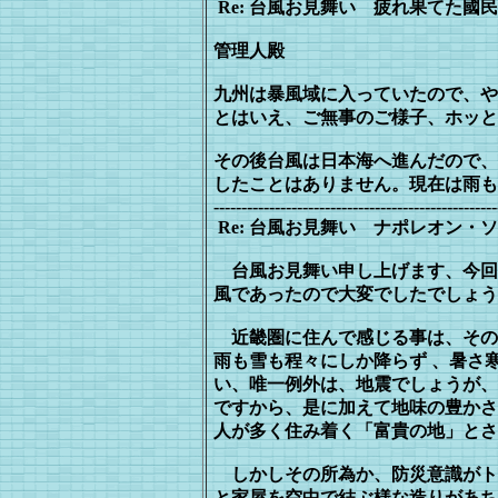
Re: 台風お見舞い 疲れ果てた國民 - 2006/
管理人殿
九州は暴風域に入っていたので、や
とはいえ、ご無事のご様子、ホッと
その後台風は日本海へ進んだので、
したことはありません。現在は雨も
---------------------------------------------------
Re: 台風お見舞い ナポレオン・ソロ - 2006
台風お見舞い申し上げます、今回
風
であったので大変でしたでしょう
近畿圏に住んで感じる事は、その
雨も雪も程々にしか降らず 、暑さ
い、唯一例外は、地震でしょうが、
ですか
ら、是に加えて地味の豊かさ
人が
多く住み着く「富貴の地」とさ
しかしその所為か、防災意識がト
と
家屋を空中で結ぶ様な造りがあち