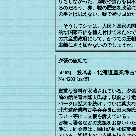
り
もしなかった、虐殺や蛮行を日本
るのだろう、亦、嘘の歴史を政治に
の事とは思えない、嘘で塗り固めた
そうしてシナは、人民と国家の間
的な国家不信を植え付けて来たので
の共産党政府にして、かつての王朝
主義にさえ届かないのでしょうか。
夕張の破綻で
北海道産業考古
[4203] 投稿者：
No.4203 [返信]
貴重な資料が収蔵されている、夕張
前の館長青木隆夫氏は，以前より危
パークは拡大を続け，ついに莫大な
北海道産業考古学会会長山田大隆氏
ラスト等に，支援を訴えている．
皆様も署名などの支援をお願いいた
他に，同会長は，岡山の同和鉱業柵
ている．皆様方のご支援を請うばか