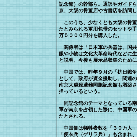
記念館）の幹部ら。通訳やガイドら
京、大阪の骨董店や古書店を訪問し
このうち、少なくとも大阪の骨董
たとみられる軍用包帯のセットや手
万
５０００円分を購入した。
関係者は「日本軍の兵器は、国共
服や小物は文化大革命時代などに生
と説明。今後も展示品収集のために
中国では、昨年９月の「抗日戦争
と
して、政府が資金援助し、関連の
南
京大虐殺遭難同胞記念館も増築さ
担
っているという。
同記念館のテーマとなっている南
軍
が南京を占領した際に、中国軍の
たとされる。
中国側は犠牲者数を「３０万人」
「便
衣兵（ゲリラ兵）」も含まれ、