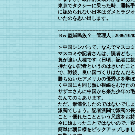
東京でタクシーに乗った時、運転手
に認められない日本はダメとラジオ
い
たのを思い出します。
---------------------------------------------------
Re: 盗賊民族？ 管理人 - 2006/10/02(M
＞中国シンパって、なんでマスコミ
マスコミや記者さんは、読者ども、
負が強い人種です（日頃、記者に接
持たない記者というのはきいたこと
で、戦後、良い国づくりはなんだろ
勝
ちぬいたアメリカの優秀さを学ぼ
く中
国にも同じ熱い視線をむけたの
サザエさんに中国から来た少年の毛
なんてのもあります。
ただ、形骸化したのではないでしょ
派閥
でしょう。記者派閥で派閥の長
こと・
優れたことという尺度をお持
今に始まったことではないので、容
簡単に朝日様をピックアップしまし