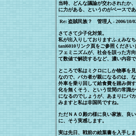
当時、どんな議論が交わされたか、
に力がある、というのがベースであ
---------------------------------------------------
Re: 盗賊民族？ 管理人 - 2006/10/02(M
さてさて少子化対策。
私が出入りしておりますふぇみなち板（http://
tani6010リンク頁をご参照くだ
フェミニズムが、社会を誤った方向
て
数値で解読するなど、濃い内容で
ところで私はミクロにしか物事を見
なので、バカ者が親になるのは、な
外
車を乗り回して給食費を踏み倒す
化
を無くそう、という世間の常識か
になる
のでしょうが、あまりにバカ
みますと私
は非国民ですね。
ただＮＡＯ殿の様に良い家族、良い
に、そう実感します。
実は先日、戦前の絵葉書を入手しま