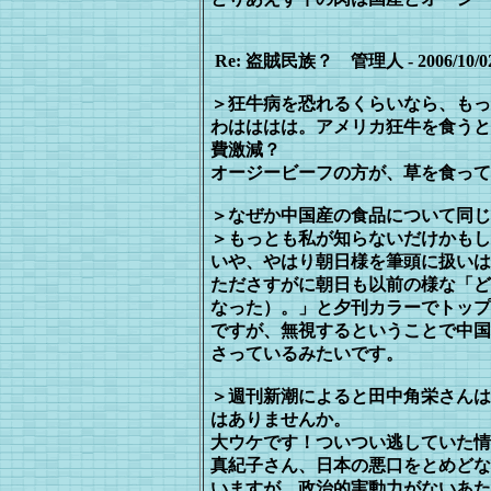
Re: 盗賊民族？ 管理人 - 2006/10/02(M
＞狂牛病を恐れるくらいなら、もっ
わはははは。アメリカ狂牛を食うと
費激
減？
オージービーフの方が、草を食って
＞なぜか中国産の食品について同じ
＞もっとも私が知らないだけかもし
いや、やはり朝日様を筆頭に扱いは
たださすがに朝日も以前の様な「ど
な
った）。」と夕刊カラーでトップ
ですが、
無視するということで中国
さっている
みたいです。
＞週刊新潮によると田中角栄さんは
はありませんか。
大ウケです！ついつい逃していた情
真紀子さん、日本の悪口をとめどな
い
ますが、政治的実動力がないあた