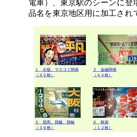
電車）、東京駅のシーンに登
品名を東京地区用に加工され
１ 出版、マスコミ関係
２ 金融関係
（４０枚）
（４４枚）
５ 競馬、競艇、競輪
６ 映画
（３６枚）
（１２枚）