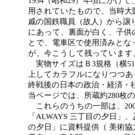
1954（昭和29）年頃にか
用されていたもので、当時大
戚の国鉄職員（故人）から譲
にあって、裏面が白く、子供
とで、電車区で使用済みとな
が、今こうして残っています
実物サイズはＢ3規格（横515
上してカラフルになりつつあ
終戦後の日本の政治・経済・
当ページでは、所蔵約280枚
これらのうちの一部は、20
「ALWAYS 三丁目の夕日」、及
の夕日」に資料提供（
美術協