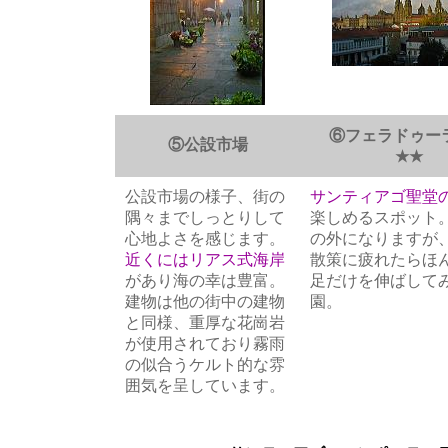
⑥フェラドゥー
⑤公設市場
★★
公設市場の様子、街の
サンティアゴ聖堂
隅々までしっとりして
楽しめるスポット
心地よさを感じます。
の外になりますが
近くにはリアス式海岸
散策に疲れたらほ
があり海の幸は豊富。
足だけを伸ばして
建物は他の街中の建物
園。
と同様、重厚な花崗岩
が使用されており霧雨
の似合うケルト的な雰
囲気を呈しています。