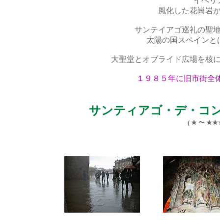
イベリ
風化した花崗岩
サンテイアゴ巡礼の聖
太陽の国スペインと
大聖堂とオブライド広場を核
１９８５年に旧市街全
サンティアゴ・デ・コ
( ★ 〜 ★