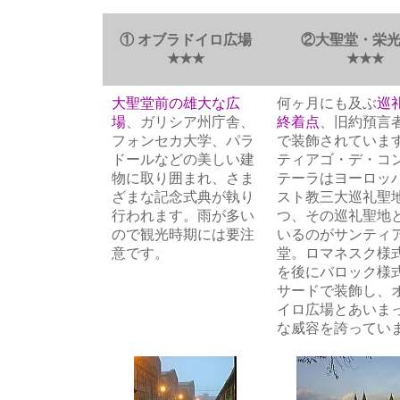
① オブラドイロ広場
②大聖堂・栄
★★★
★★★
大聖堂前の雄大な広
何ヶ月にも及ぶ
巡
場
、ガリシア州庁舎、
終着点
、旧約預言
フォンセカ大学、パラ
で装飾されていま
ドールなどの美しい建
ティアゴ・デ・コ
物に取り囲まれ、さま
テーラはヨーロッ
ざまな記念式典が執り
スト教三大巡礼聖
行われます。雨が多い
つ、その巡礼聖地
ので観光時期には要注
いるのがサンティ
意です。
堂。ロマネスク様
を後にバロック様
サードで装飾し、
イロ広場とあいま
な威容を誇ってい