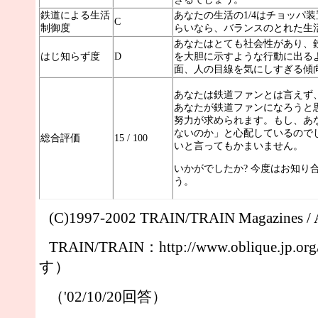
鉄道による生活
あなたの生活の1/4はチョッパ
C
制御度
らいなら、バランスのとれた生
あなたはとても社会性があり、
はじ知らず度
D
を大胆に示すような行動に出る
面、人の目線を気にしすぎる傾
あなたは鉄道ファンとは言えず
あなたが鉄道ファンになろうと
努力が求められます。もし、あ
ないのか」と心配しているので
総合評価
15 / 100
いと言ってもかまいません。
いかがでしたか? 今度はお知り
う。
(C)1997-2002 TRAIN/TRAIN Magazines / Al
TRAIN/TRAIN：http://www.oblique.jp
す）
（'02/10/20回答）