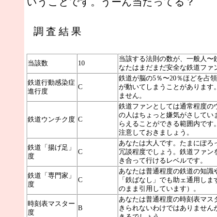
いうことです。うーん当たってる？
調 査 結 果
当該する法則の数が、一般人〜
当該数
10
なたはまだまだ安全な鉄道ファ
鉄道が脳の5％〜20％ほどを占
鉄道行動感染症
C
が動いてしまうことがあります
進行度
ません。
鉄道ファンとしては通常程度の
の人はちょっと嫌気がさしてい
鉄道ウンチク度
C
らえることができる範囲内です
注意しておきましょう。
あなたは大人です。たまにぽろ
鉄道「揚げ足」
C
冗談程度でしょう。鉄道ファン
度
き合って行けるレベルです。
あなたは普通程度の鉄道の知識
鉄道「専門家」
C
「鉄ばなし」でも助ェ通用しま
度
のまま引用しています）。
あなたは普通程度の時刻表マス
時刻表マスター
B
きられないわけではありません
度
きるでしょう。