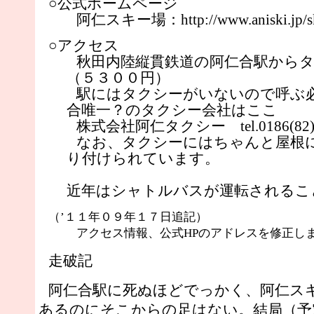
○公式ホームページ
阿仁スキー場：http://www.aniski.jp/sk
○アクセス
秋田内陸縦貫鉄道の阿仁合駅から
（５３００円）
駅にはタクシーがいないので呼ぶ
合唯一？のタクシー会社はここ
株式会社阿仁タクシー tel.0186(82)
なお、タクシーにはちゃんと屋根
り付けられています。
近年はシャトルバスが運転されるこ
（’１１年０９年１７日追記）
アクセス情報、公式HPのアドレスを修正し
走破記
阿仁合駅に死ぬほどでっかく、阿仁ス
あるのにそこからの足はない。結局（予