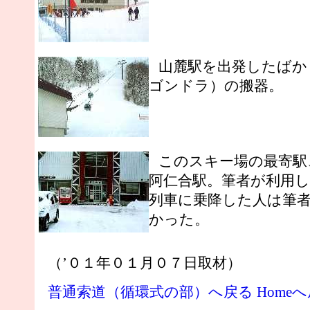
山麓駅を出発したばか
ゴンドラ）の搬器。
このスキー場の最寄駅
阿仁合駅。筆者が利用
列車に乗降した人は筆
かった。
（’０１年０１月０７日取材）
普通索道（循環式の部）へ戻る
Home