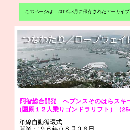
このページは、2019年3月に保存されたアーカ
阿智総合開発 ヘブンスそのはらスキ
（園原１２人乗りゴンドラリフト）（25
単線自動循環式
開業：’９６年０８月０８日