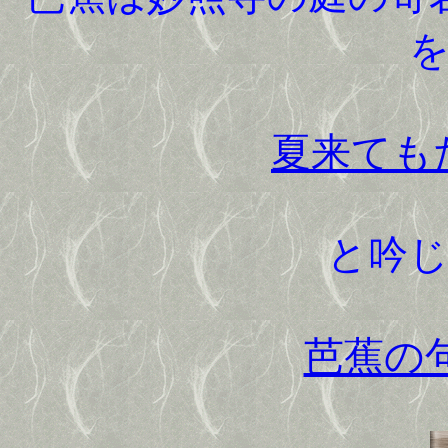
夏来ても
と吟
芭蕉の