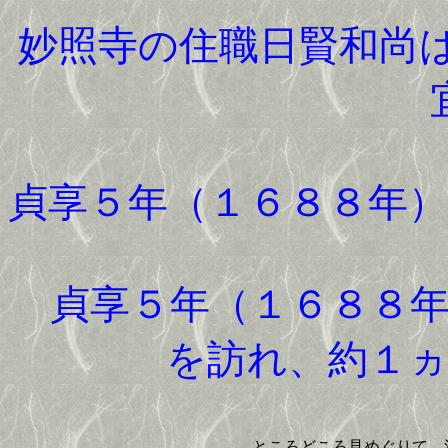
妙照寺の住職日賢和尚
貞享５年（１６８８年
貞享５年（１６８８年
を訪れ、約１
ところどころ見めぐりて、