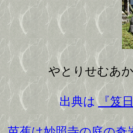
やとりせむあ
出典は
『笈
芭蕉は妙照寺の庭の奇