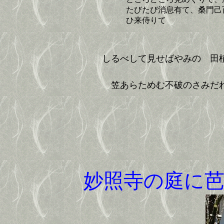
たびたび消息有て、桑門己
ひ来侍りて
しるべして見せばやみのゝ田
笠あらためむ不破のさみだ
妙照寺の庭に