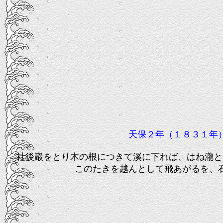
天保２年（１８３１年）
社後巖をとり木の根につきて溪に下れば、はね瀧と
このたきを越んとして飛あがるを、