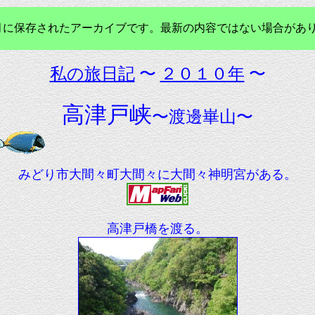
年3月に保存されたアーカイブです。最新の内容ではない場合があ
私の旅日記
〜
２０１０年
〜
高津戸峡
〜渡邊崋山〜
みどり市大間々町大間々に大間々神明宮がある。
高津戸橋を渡る。