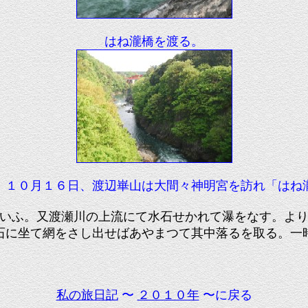
はね瀧橋を渡る。
１０月１６日、渡辺崋山は大間々神明宮を訪れ「はね
いふ。又渡瀬川の上流にて水石せかれて瀑をなす。より
石に坐て網をさし出せばあやまつて其中落るを取る。一
私の旅日記
〜
２０１０年
〜に戻る