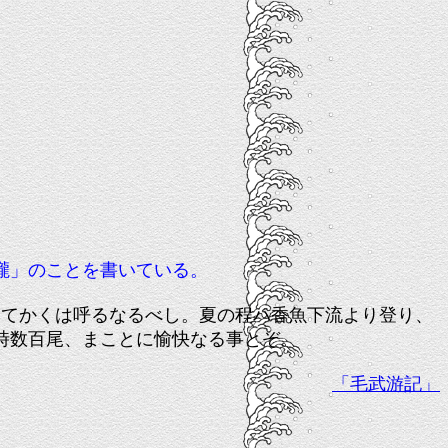
瀧」のことを書いている。
てかくは呼るなるべし。夏の程ハ香魚下流より登り、
時数百尾、まことに愉快なる事とぞ。
「毛武游記」