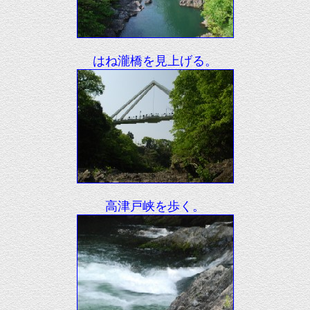
はね瀧橋を見上げる。
高津戸峡を歩く。