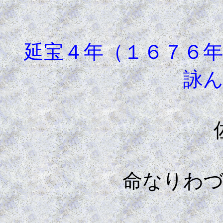
延宝４年（１６７６年
詠
佐夜
命なりわ