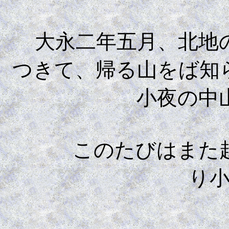
大永二年五月、北地の
つきて、帰る山をば知
小夜の中
このたびはまた越ゆ
り