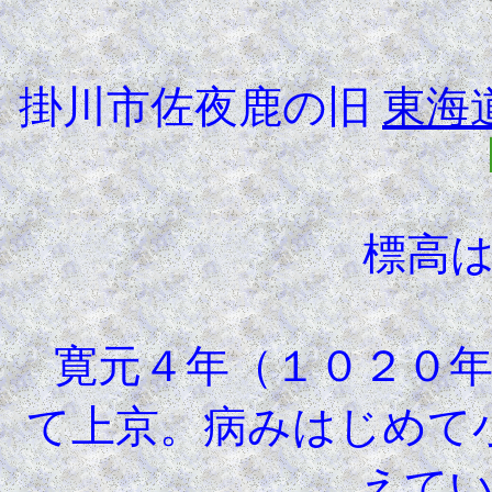
掛川市佐夜鹿の旧
東海
標高
寛元４年（１０２０年
て上京。病みはじめて
えて