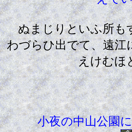
ぬまじりといふ所もす
わづらひ出でて、遠江
えけむほ
小夜の中山公園