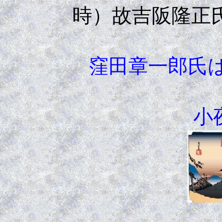
時）故吉阪隆正
窪田章一郎氏
小