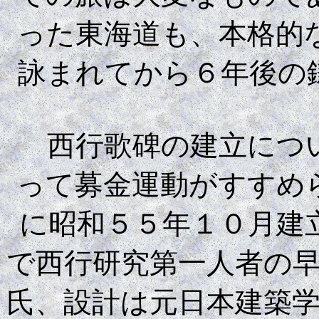
った東海道も、本格的
詠まれてから６年後の
西行歌碑の建立につい
って募金運動がすすめ
に昭和５５年１０月建
で西行研究第一人者の
氏、設計は元日本建築