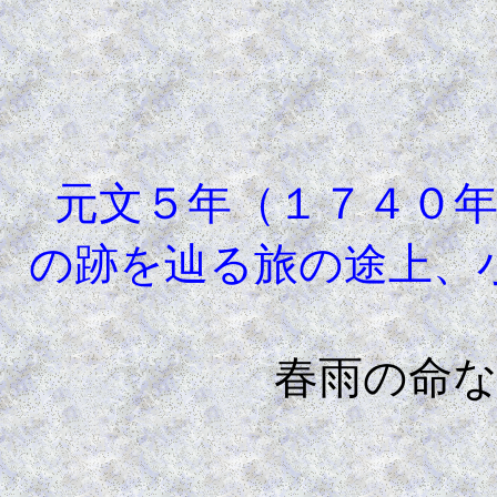
元文５年（１７４０年
の跡を辿る旅の途上、
春雨の命