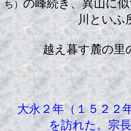
の峰続き、異山に似
ち）
川といふ
越え暮す麓の里の夕
大永２年（１５２２
を訪れた。宗