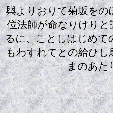
輿よりおりて菊坂をの
位法師が命なりけりと
るに、ことしはじめて
もわすれてとの給ひし
まのあた