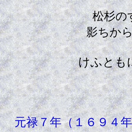
松杉の
影ちか
けふともに秋
元禄７年（１６９４年