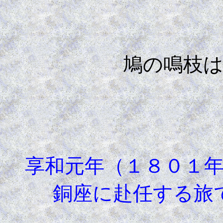
小
鳩の鳴枝
享和元年（１８０１年
銅座に赴任する旅