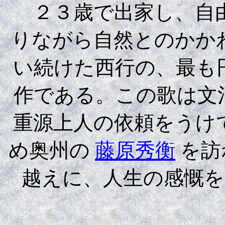
２３歳で出家し、自由
りながら自然とのかか
い続けた西行の、最も
作である。この歌は文
重源上人の依頼をうけ
め奥州の
藤原秀衡
を訪
越えに、人生の感慨