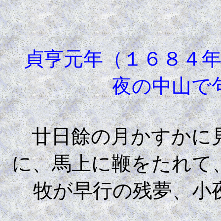
貞亨元年（１６８４年
夜の中山で
廿日餘の月かすかに見
に、馬上に鞭をたれて
牧が早行の残夢、小