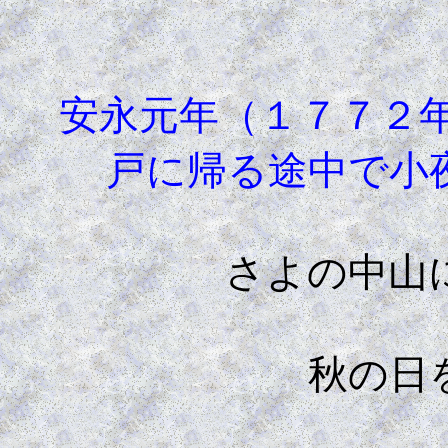
安永元年（１７７２
戸に帰る途中で小
さよの中山
秋の日を