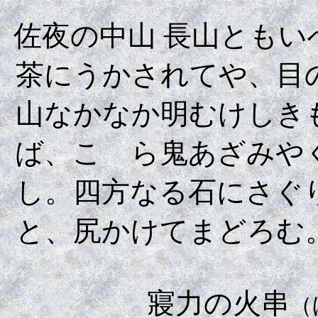
佐夜の中山 長山とも
茶にうかされてや、目
山なかなか明むけしき
ば、こゝら鬼あざみや
し。四方なる石にさぐ
と、尻かけてまどろむ
寢力の火串
（