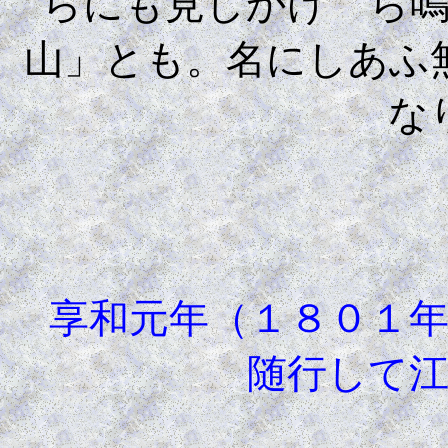
らにも見しかけゝら
山」とも。名にしあふ
な
享和元年（１８０１
随行して