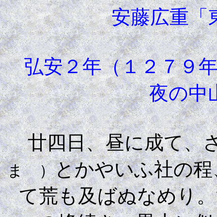
安藤広重「
弘安２年（１２７９年
夜の中
廿四日、昼に成て、さ
とかやいふ社の程
まゝ）
て荒も及ばぬなめり。