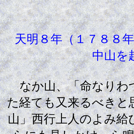
天明８年（１７８８年
中山を
なか山、「命なりわづ
た経ても又来るべきと
山」西行上人のよみ給