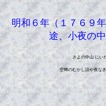
明和６年（１７６９年
途、小夜の
さよの中山 にいた
空蝉のむかし語や夜な