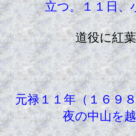
立つ。１１日、
道役に紅
元禄１１年（１６９８
夜の中山を