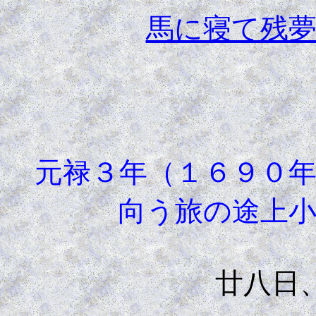
馬に寝て残
元禄３年（１６９０年
向う旅の途上
廿八日