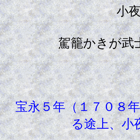
小
駕籠かきが武
宝永５年（１７０８年
る途上、小