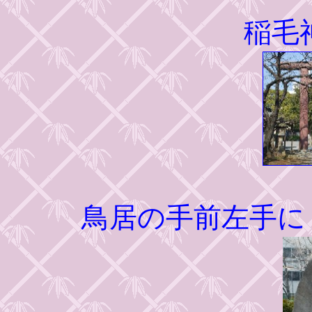
稲毛
鳥居の手前左手