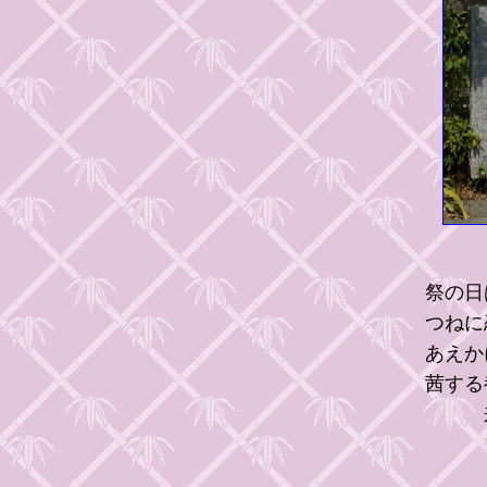
祭の日
つねに
あえか
茜する
来る