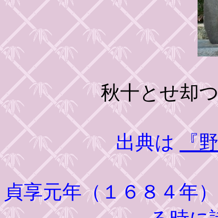
秋十とせ却
出典は
『
貞享元年（１６８４年