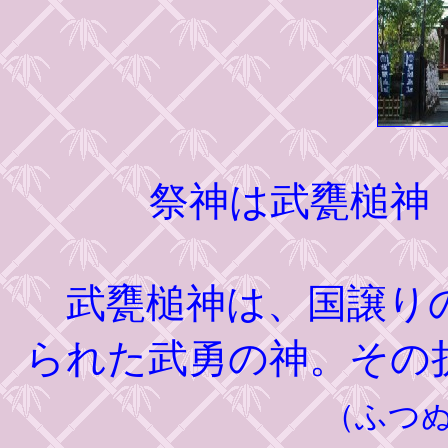
祭神は武甕槌神
武甕槌神は、国譲りの
られた武勇の神。その
（ふつ