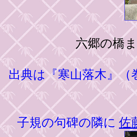
六郷の橋
出典は『寒山落木』（
子規の句碑の隣に
佐