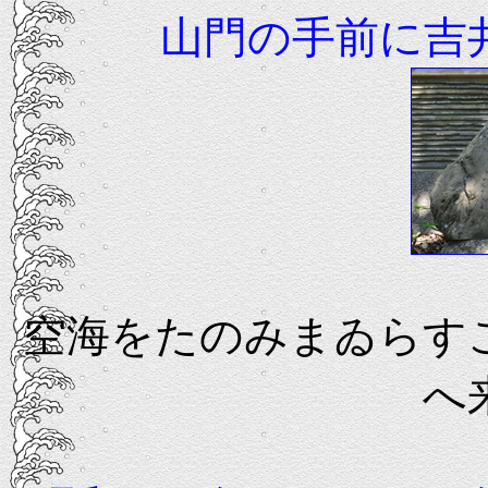
山門の手前に吉
空海をたのみまゐらす
へ