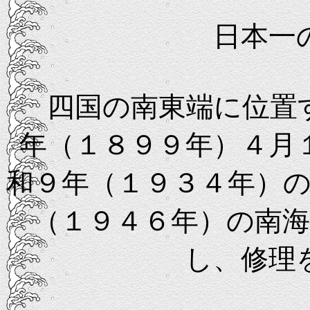
日本一
四国の南東端に位置す
年（１８９９年）４月
和９年（１９３４年）
（１９４６年）の南
し、修理