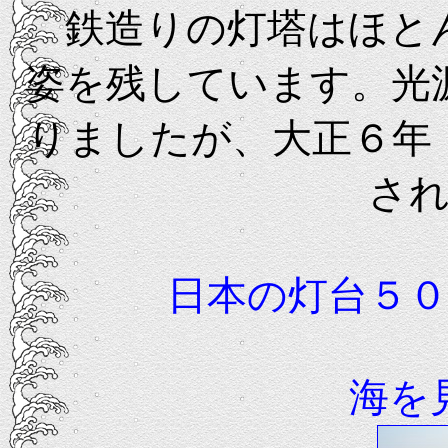
鉄造りの灯塔はほとん
姿を残しています。光
りましたが、大正６年
さ
日本の灯台５
海を