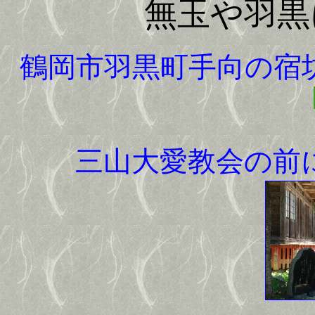
無玉や羽黒
鶴岡市羽黒町手向の宿
三山大愛教会の前