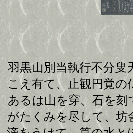
羽黒山別当執行不分叟
こえ有て、止観円覚の
あるは山を穿、石を刻
がたくみを尽して、坊
滴をうけて、筧の水と