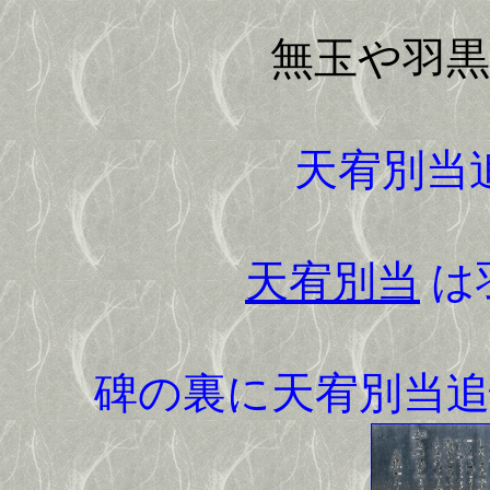
無玉や羽
天宥別当
天宥別当
は
碑の裏に天宥別当