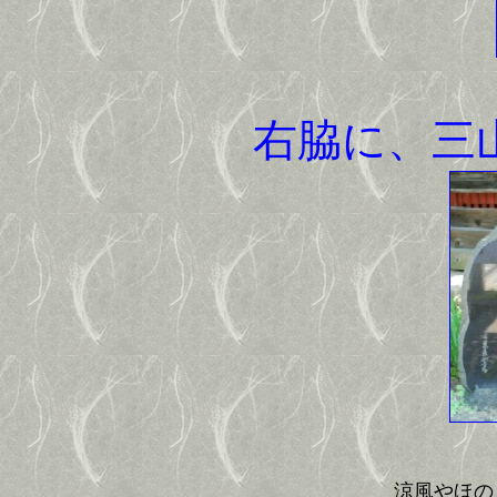
右脇に、三
涼風やほの