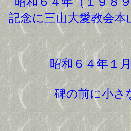
昭和６４年（１９８９
記念に三山大愛教会本
昭和６４年１
碑の前に小さ