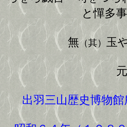
と憚多
無
玉
（其）
元禄
出羽三山歴史博物館