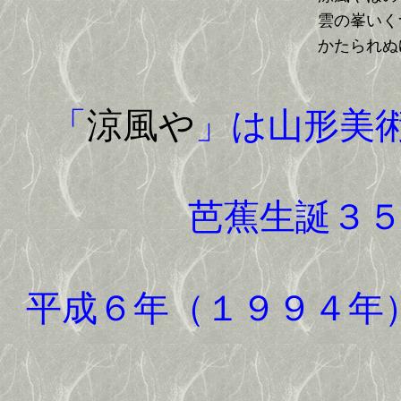
雲の峯いく
かたられぬ
「
涼風や
」は山形美
芭蕉生誕３
平成６年（１９９４年