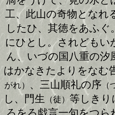
工、此山の奇物となれ
したひ、其徳をあふぐ
にひとし。されどもい
ん、いづの国八重の汐
はかなきたよりをなむ
、三山順礼の序
がれ）
（
し、門生
等しきり
（徒）
ろをろ戯言一句をつら