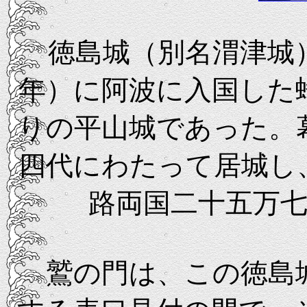
徳島城（別名渭津城
年）に阿波に入国した
りの平山城であった。
四代にわたって居城し
路両国二十五万
鷲の門は、この徳島城