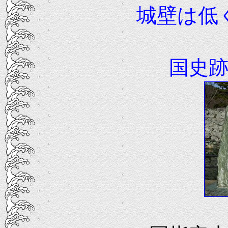
城壁は低
国史