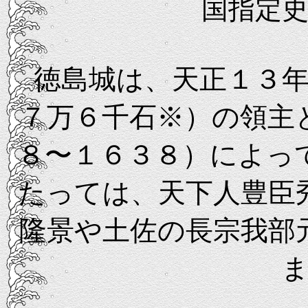
国指定
徳島城は、天正１３年
７万６千石※）の領主
８〜１６３８）によっ
たっては、天下人豊臣
隆景や土佐の長宗我部