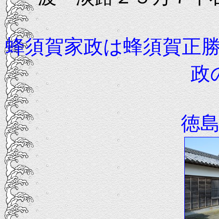
蜂須賀家政は蜂須賀正
政
徳