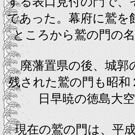
する表口見付の門で、
であった。幕府に鷲を
ところから鷲の門の
廃藩置県の後、城郭の
残された鷲の門も昭和
日早暁の徳島大
現在の鷲の門は、平成