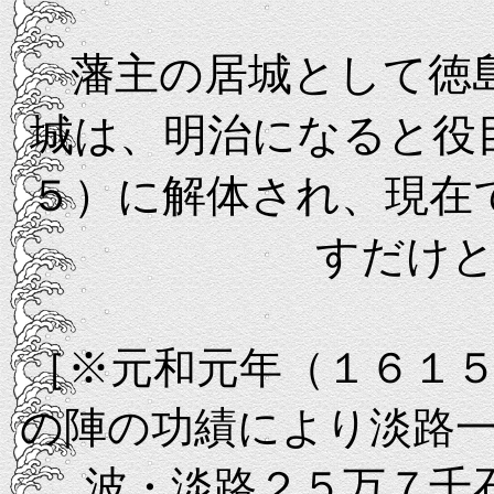
藩主の居城として徳島
城は、明治になると役
５）に解体され、現在
すだけ
［※元和元年（１６１
の陣の功績により淡路
波・淡路２５万７千