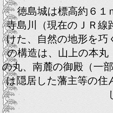
徳島城は標高約６１ｍ
寺島川（現在のＪＲ線
けた、自然の地形を巧
の構造は、山上の本丸
の丸、南麓の御殿（一
は隠居した藩主等の住