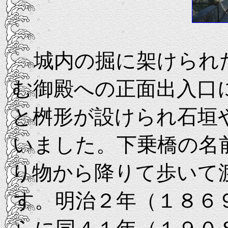
城内の掘に架けられた
む御殿への正面出入口
と桝形が設けられ石垣
いました。下乗橋の名
り物から降りて歩いて
す。明治２年（１８６