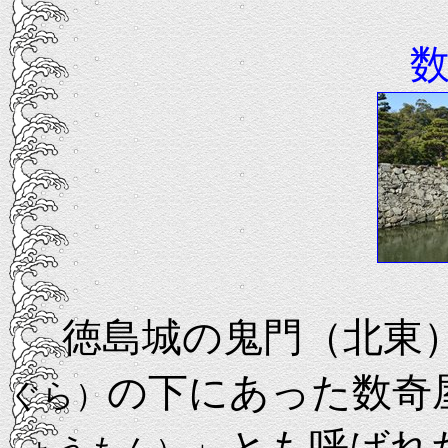
徳島城の鬼門（北東）
の下にあった数奇
ぐら）
」とも呼ばれ