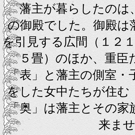
藩主が暮らしたのは、
の御殿でした。御殿は
を引見する広間（１２
５畳）のほか、重臣
「表」と藩主の側室・
をした女中たちが住む
「奥」は藩主とその家
来ま