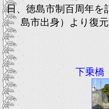
日、徳島市制百周年を
島市出身）より復
下乗橋