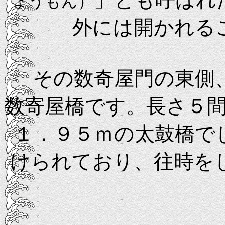
ょうもん）
外には開かれる
その数奇屋門の東側、
数寄屋橋です。長さ５
１．９５ｍの太鼓橋で
けられており、往時を