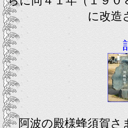
らに同４１年（１９０
に改造
阿波の殿様蜂須賀さ