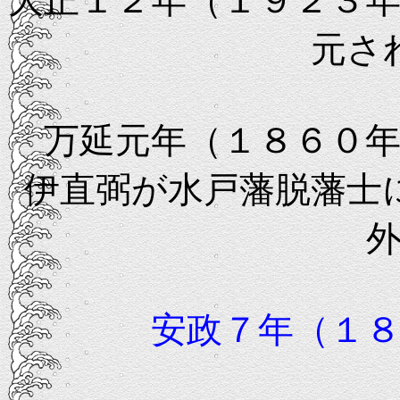
大正１２年（１９２３
元さ
万延元年（１８６０年
伊直弼が水戸藩脱藩士
安政７年（１