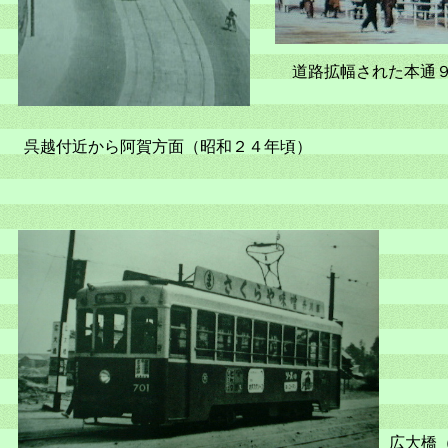
道路拡幅された本通９
呉越付近から阿賀方面（昭和２４年頃）
広大橋