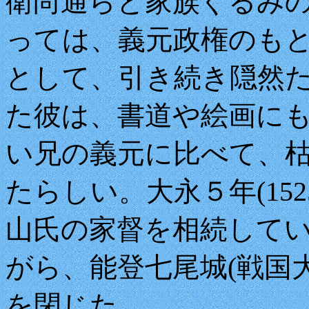
衛尚通らと家族ぐるみ
っては、義元政権のも
として、引き続き隠然
た彼は、書道や絵画に
い兄の義元に比べて、
たらしい。大永５年(152
山氏の家督を相続して
がら、能登七尾城(戦国
を閉じた。