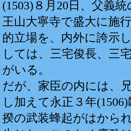
(1503)８月20日、
王山大寧寺で盛大に施
的立場を、内外に誇示
しては、三宅俊長、三
がいる。
だが、家臣の内には、
し加えて永正３年(150
揆の武装蜂起がはから