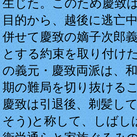
生じた。このため慶致
目的から、越後に逃亡
併せて慶致の嫡子次郎
とする約束を取り付け
の義元・慶致両派は、
期の難局を切り抜ける
慶致は引退後、剃髪して
そう)と称して、しばし