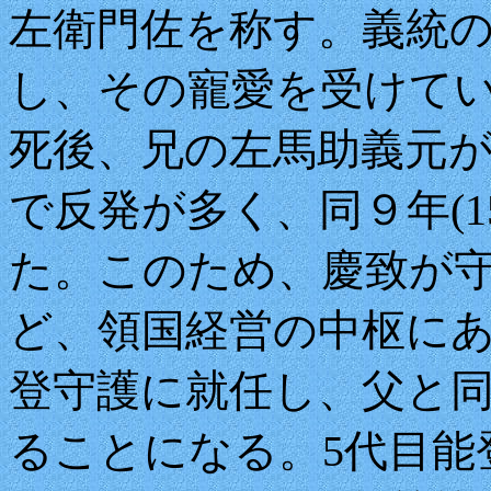
左衛門佐を称す。義統
し、その寵愛を受けていた
死後、兄の左馬助義元
で反発が多く、同９年(1
た。このため、慶致が
ど、領国経営の中枢に
登守護に就任し、父と
ることになる。5代目能