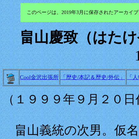
このページは、2019年3月に保存されたアーカ
畠山慶致（はたけ
Cool金沢出張所
「歴史/本記＆歴史/外伝」
「人
（１９９９年９月２０日
畠山義統の次男。仮名