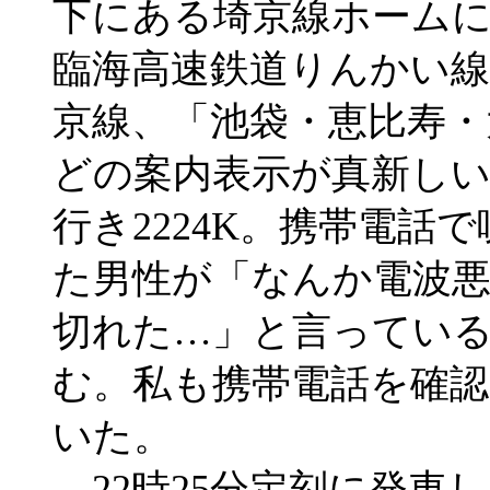
下にある埼京線ホームに
臨海高速鉄道りんかい
京線、「池袋・恵比寿・
どの案内表示が真新しい
行き2224K。携帯電話
た男性が「なんか電波
切れた…」と言ってい
む。私も携帯電話を確
いた。
22時25分定刻に発車