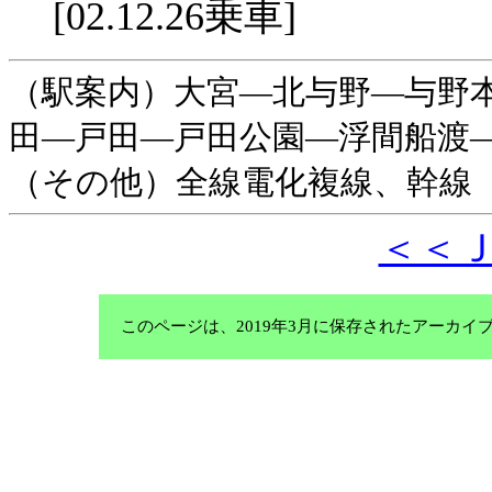
[02.12.26乗車]
（駅案内）大宮—北与野—与野
田—戸田—戸田公園—浮間船渡
（その他）全線電化複線、幹線
＜＜
このページは、2019年3月に保存されたアーカ