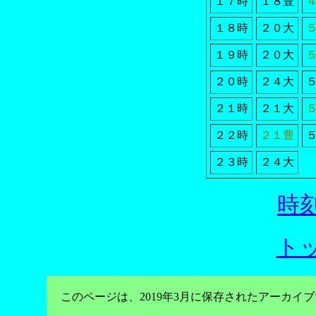
１７時
１８豊
１８時
２０大
１９時
２０大
２０時
２４大
２１時
２１大
２２時
２１豊
２３時
２４大
時
ト
このページは、2019年3月に保存されたアーカ