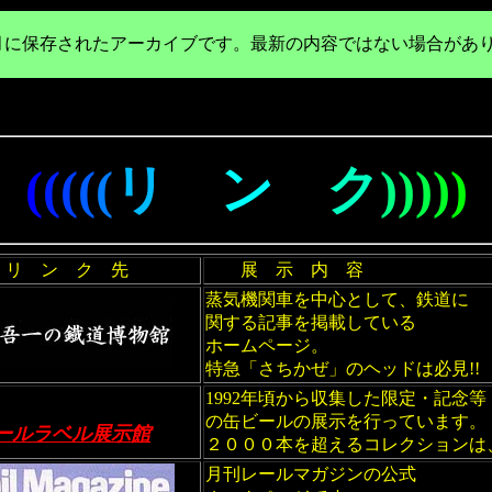
年3月に保存されたアーカイブです。最新の内容ではない場合があ
(
(
(
(
(
リ
ン
ク
)
)
)
)
)
 ン ク 先
展 示 内 容
蒸気機関車を中心として、鉄道に
関する記事を掲載している
ホームページ。
特急「さちかぜ」のヘッドは必見!!
1992年頃から収集した限定・記念等
の缶ビールの展示を行っています。
ールラベル展示館
２０００本を超えるコレクションは
月刊レールマガジンの公式