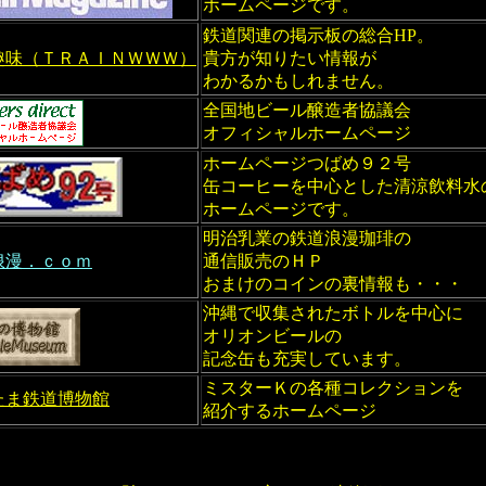
ホームページです。
鉄道関連の掲示板の総合HP。
趣味（ＴＲＡＩＮＷＷＷ）
貴方が知りたい情報が
わかるかもしれません。
全国地ビール醸造者協議会
オフィシャルホームページ
ホームページつばめ９２号
缶コーヒーを中心とした清涼飲料水
ホームページです。
明治乳業の鉄道浪漫珈琲の
浪漫．ｃｏｍ
通信販売のＨＰ
おまけのコインの裏情報も・・・
沖縄で収集されたボトルを中心に
オリオンビールの
記念缶も充実しています。
ミスターＫの各種コレクションを
たま鉄道博物館
紹介するホームページ