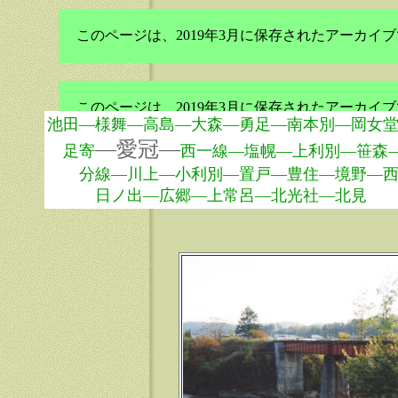
このページは、2019年3月に保存されたアーカ
このページは、2019年3月に保存されたアーカ
池田—様舞—高島—大森—勇足—南本別—岡女
—愛冠—
足寄
西一線—塩幌—上利別—笹森
分線—川上—小利別—置戸—豊住—境野—西
日ノ出—広郷—上常呂—北光社—北見