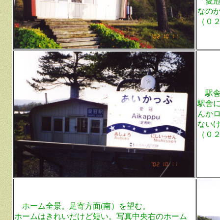
「愛
なの
（０
駅舎
駅舎
んか
ない
（０
ホーム全景。足寄方面(南）を望む。
ホームはきれいだけど短い。写真中央右のホーム