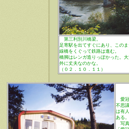
第三利別川橋梁。
足寄駅を出てすぐにあり、このま
線橋をくぐって鉄路は進む。
橋脚はレンガ造りっぽかった。大
外に丈夫なのかな。
（０２．１０．１１）
愛冠
不思
は有
ある
写真