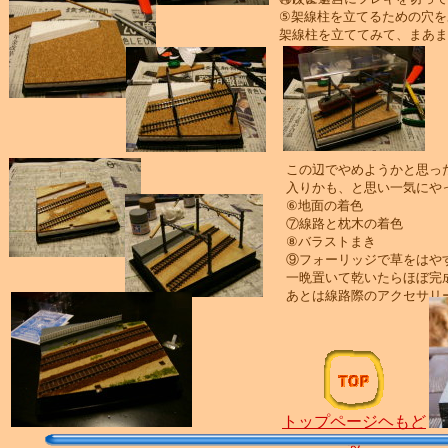
⑤架線柱を立てるための穴を
架線柱を立ててみて、まあま
この辺でやめようかと思っ
入りかも、と思い一気にや
⑥地面の着色
⑦線路と枕木の着色
⑧バラストまき
⑨フォーリッジで草をはや
一晩置いて乾いたらほぼ完
あとは線路際のアクセサリ
トップページヘもど
る