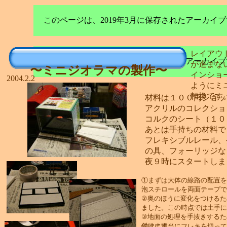
このページは、2019年3月に保存されたアーカ
レイアウ
このページは、2019年3月に保存されたアーカ
が進まな
〜ミニジオラマの製作〜
インショ
2004.2.2
ようにミ
転換です
材料は１００円ショッ
アクリルのコレクショ
コルクのシート（１０
あとは手持ちの材料で
フレキシブルレール、
の具、フォーリッジな
夜９時にスタートしま
①まずは大体の線路の配置を
泡スチロールを両面テープで
②奥のほうに変化をつけるた
ました。この時点では土手に
③地面の処理を手抜きするた
付けます。
④次に適当にフレキを切って