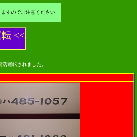
りますのでご注意ください
 <<
。
復活運転されました。