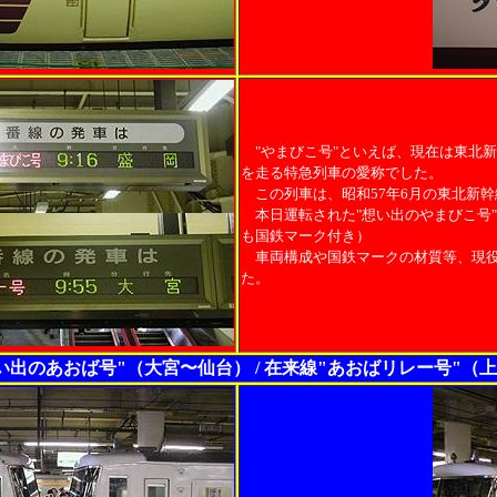
"やまびこ号"といえば、現在は東北
を走る特急列車の愛称でした。
この列車は、昭和57年6月の東北新幹
本日運転された"想い出のやまびこ号"
も国鉄マーク付き）
車両構成や国鉄マークの材質等、現役
た。
い出のあおば号"（大宮〜仙台） / 在来線"あおばリレー号"（上