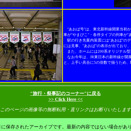
"あおば号"は、東北新幹線開業当初か
車が"やまびこ"・各停タイプの列車が"
駅の行き先案内装置には"あおば"のデ
には見事、"あおば"の表示が出ており
また、ホームには200系オリジナル
なお今年は、JR東日本の新幹線が開業
と、上手い具合に5の倍数で揃うため
"旅行・祭事記のコーナー"に戻る
>> Click Here <<
 このページの画像等の無断転用・直リンクはお断りいたします
年3月に保存されたアーカイブです。最新の内容ではない場合があ