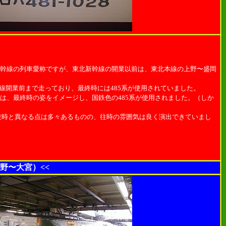
新幹線の列車愛称ですが、東北新幹線の開業以前は、東北本線の上野〜盛岡
線開業前まで走っており、最終時には485系が使用されていました。
は、最終時の姿をイメージし、国鉄色の485系が使用されました。（しか
時と異なる点は多々あるものの、往時の雰囲気は良く演出できていまし
野〜大宮）<<