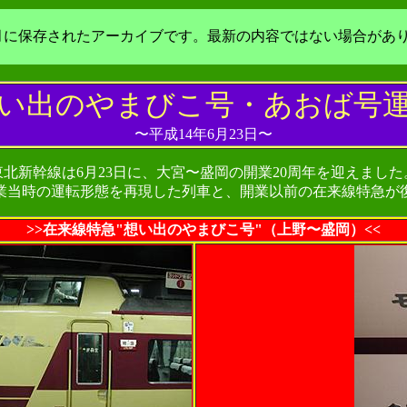
年3月に保存されたアーカイブです。最新の内容ではない場合があ
 想い出のやまびこ号・あおば号運転
〜平成14年6月23日〜
東北新幹線は6月23日に、大宮〜盛岡の開業20周年を迎えました
業当時の運転形態を再現した列車と、開業以前の在来線特急が
>>在来線特急"想い出のやまびこ号"（上野〜盛岡）<<