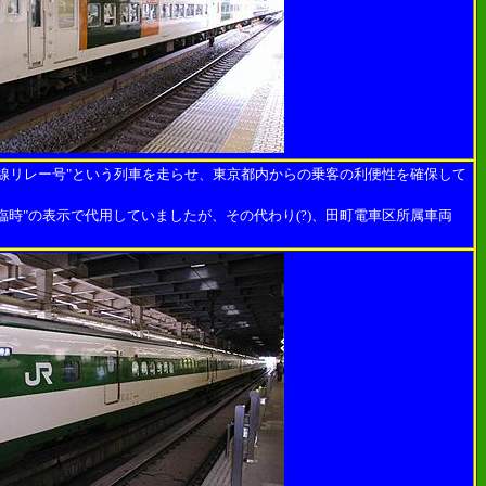
幹線リレー号"という列車を走らせ、東京都内からの乗客の利便性を確保して
臨時"の表示で代用していましたが、その代わり(?)、田町電車区所属車両