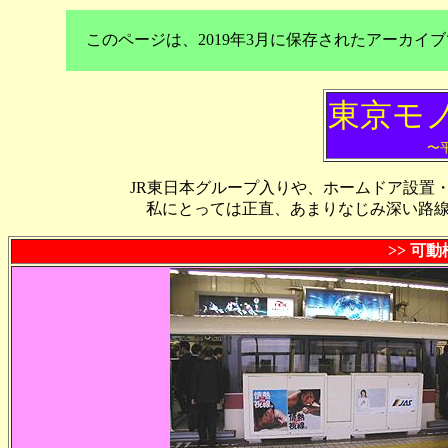
このページは、2019年3月に保存されたアーカ
東京モ
〜平
JR東日本グループ入りや、ホームドア設置
私にとっては正直、あまりなじみ深い路
>> 可