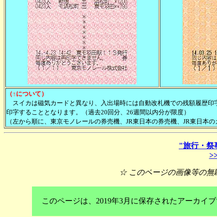
（↑について）
スイカは磁気カードと異なり、入出場時には自動改札機での残額履歴印字
印字することとなります。（過去20回分、26週間以内分が限度）
（左から順に、東京モノレールの券売機、JR東日本の券売機、JR東日本の
"旅行・祭
>>
☆ このページの画像等の無
このページは、2019年3月に保存されたアーカ