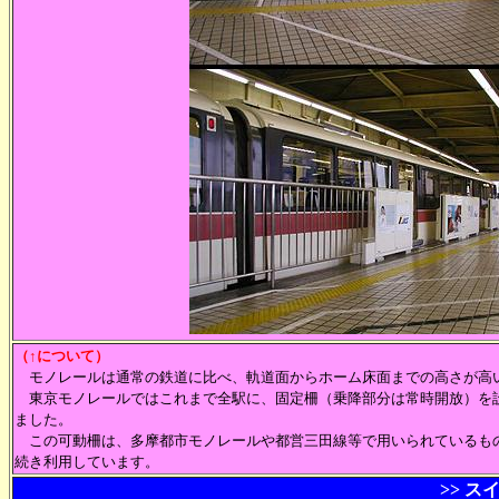
（↑について）
モノレールは通常の鉄道に比べ、軌道面からホーム床面までの高さが高
東京モノレールではこれまで全駅に、固定柵（乗降部分は常時開放）を設
ました。
この可動柵は、多摩都市モノレールや都営三田線等で用いられているもの
続き利用しています。
>> ス