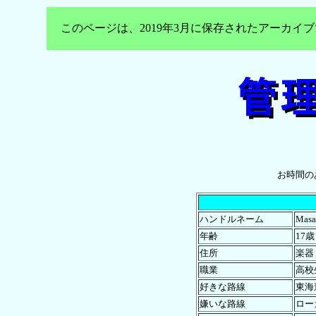
このページは、2019年3月に保存されたアーカ
お時間の
ハンドルネーム
Masa
年齢
17歳
住所
楽器
職業
高校
好きな路線
東海
嫌いな路線
ロー