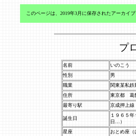
このページは、2019年3月に保存されたアーカ
プ
名前
いのこう
性別
男
職業
関東某私鉄
住所
東京都 葛
最寄り駅
京成押上線
１９６５年
誕生日
日…）
星座
おとめ座（