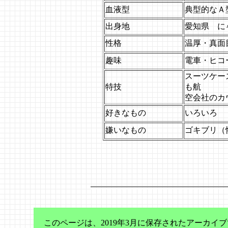
血液型
典型的なＡ
出身地
愛知県 に
性格
温厚・真面
趣味
電車・ヒコー
スーツケース
特技
も航
空会社のカ
好きなもの
いろいろ
嫌いなもの
ゴキブリ（
このページは、2019年3月に保存されたアーカ