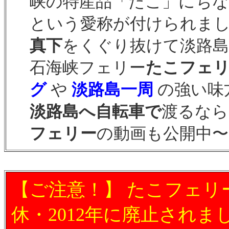
峡の特産品「たこ」にち
という愛称が付けられま
真下
をくぐり抜けて淡路島
石海峡フェリー
たこフェ
グ
や
淡路島一周
の強い味
淡路島へ自転車で
渡るなら
フェリー
の動画も公開中〜
【ご注意！】 たこフェリー
休・2012年に廃止されま