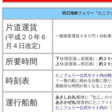
明石海峡フェリー「たこフ
片道運賃
(平成２０年６
一般旅客運賃３８０円＋自転車
月４日改定)
下り
(明石港→岩屋港) ：
約２０
所要時間
上り
(岩屋港→明石港) ：
約２５
たこフェリー公式サイト内の時
時刻表
＊一隻の船に積める台数に限り
乗船待ち時間が長くなることが
あさしお丸
(船体に
「たこ」
のイ
運行船舶
あさかぜ丸
(客室内にたこファ
たこフェリー公式サイト内の「