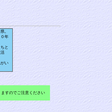
島県。
１０年
たちと
生活
憶がい
りますのでご注意ください