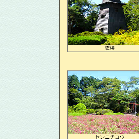
鐘楼
センニチコウ