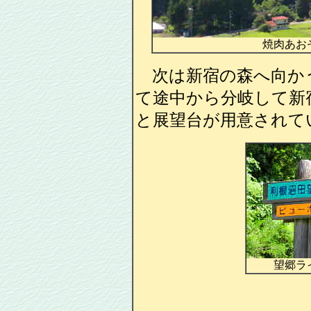
焼肉あお
次は新宿の森へ向か
て途中から分岐して新
と展望台が用意されて
望郷ラ