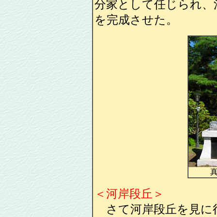
分家として任じられ、沼
を完成させた。
＜河岸段丘＞
さて河岸段丘を見に行こ