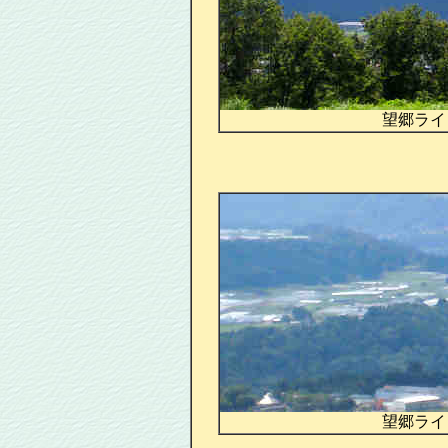
望郷ライ
望郷ライ