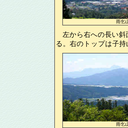
雨乞
左から右への長い斜
る。右のトップは子持
雨乞