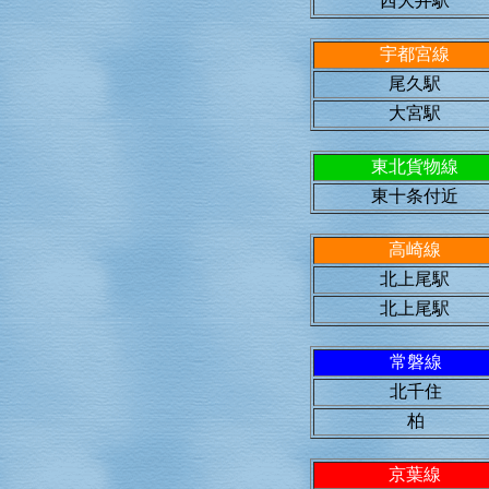
西大井駅
宇都宮線
尾久駅
大宮駅
東北貨物線
東十条付近
高崎線
北上尾駅
北上尾駅
常磐線
北千住
柏
京葉線