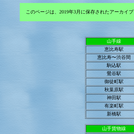
このページは、2019年3月に保存されたアーカ
山手線
恵比寿駅
恵比寿〜渋谷間
駒込駅
鶯谷駅
御徒町駅
秋葉原駅
神田駅
有楽町駅
新橋駅
山手貨物線