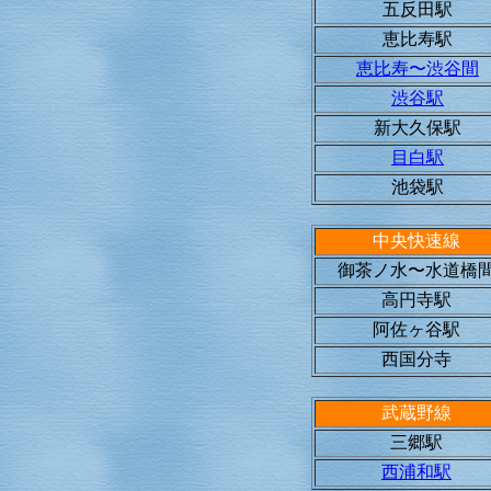
五反田駅
恵比寿駅
恵比寿〜渋谷間
渋谷駅
新大久保駅
目白駅
池袋駅
中央快速線
御茶ノ水〜水道橋
高円寺駅
阿佐ヶ谷駅
西国分寺
武蔵野線
三郷駅
西浦和駅