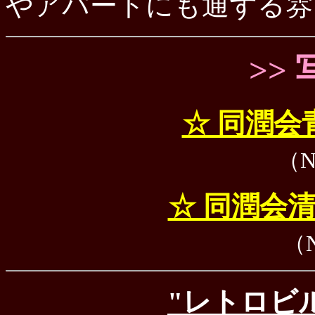
やアパートにも通ずる雰
>> 
☆ 同潤会
（N
☆ 同潤会
（N
"レトロビル