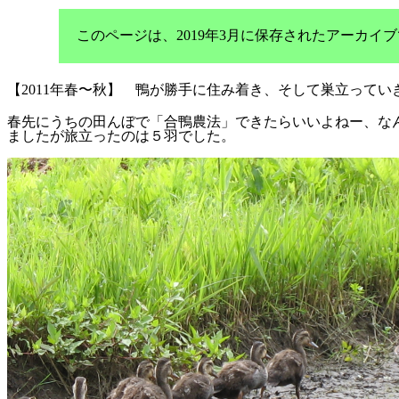
このページは、2019年3月に保存されたアーカ
【2011年春〜秋】 鴨が勝手に住み着き、そして巣立ってい
春先にうちの田んぼで「合鴨農法」できたらいいよねー、な
ましたが旅立ったのは５羽でした。