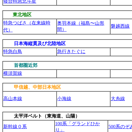
寝台特急北斗星
東北地区
特急つばさ（在来線時
奥羽本線（福島〜山形
磐越西線
間）
代）
日本海縦貫及び北陸地区
特急白鳥
急行きたぐに
首都圏近郊
横須賀線
甲信越、中部日本地区
高山本線
小海線
大糸線
太平洋ベルト（東海道、山陽）
100系「グランドひか
新幹線０系
500系のぞ
り」