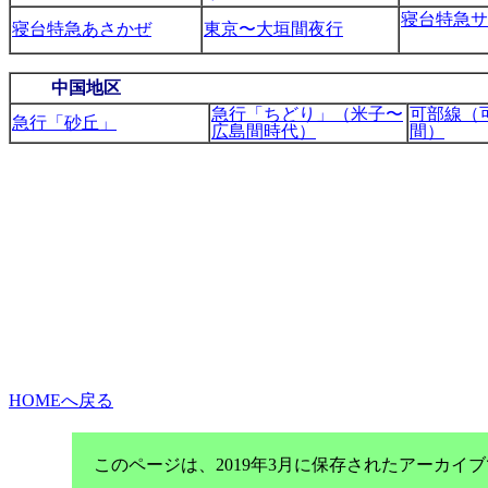
寝台特急サ
寝台特急あさかぜ
東京〜大垣間夜行
中国地区
急行「ちどり」（米子〜
可部線（
急行「砂丘」
広島間時代）
間）
HOMEへ戻る
このページは、2019年3月に保存されたアーカ