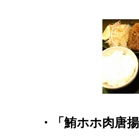
・「鮪ホホ肉唐