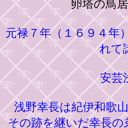
卵塔の鳥
元禄７年（１６９４年
れて
安芸
浅野幸長は紀伊和歌山
その跡を継いだ幸長の