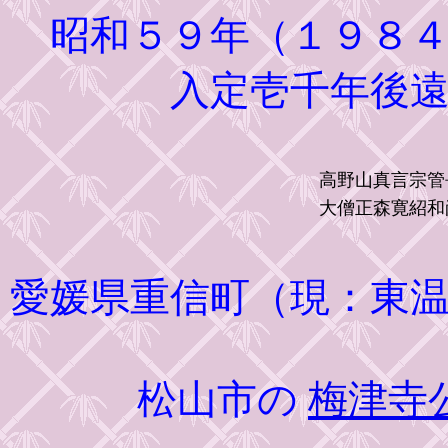
昭和５９年（１９８４
入定壱千年後
高野山真言宗管
大僧正森寛紹和
愛媛県重信町（現：東
松山市の
梅津寺