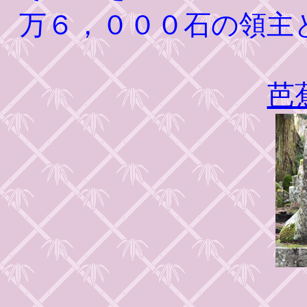
万６，０００石の領主
芭