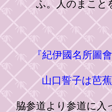
ふ。人のまこと
『紀伊國名所圖
山口誓子は芭
脇参道より参道に入っ