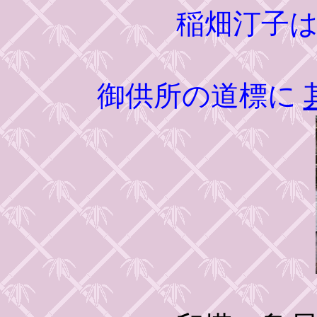
稲畑汀子
御供所の道標に