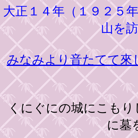
大正１４年（１９２５
山を
みなみより音たてて來
くにぐにの城にこもり
に墓