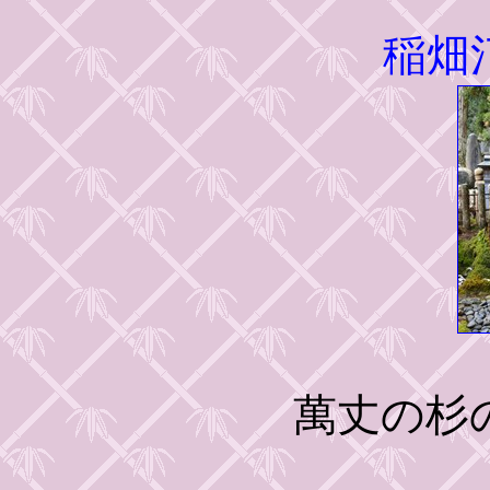
稲畑
萬丈の杉