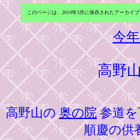
このページは、2019年3月に保存されたアーカ
今年
高野
高野山の
奥の院
参道を
順慶の供