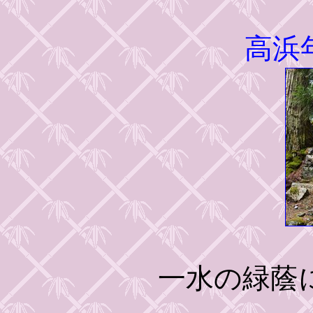
高浜
一水の緑蔭