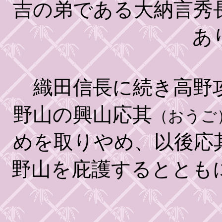
吉の弟である大納言秀
あ
織田信長に続き高野攻
野山の興山応其
（おうご
めを取りやめ、以後応
野山を庇護するととも