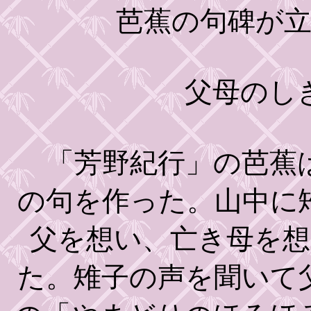
芭蕉の句碑が
父母のしきり
「芳野紀行」の芭蕉は
の句を作った。山中に
父を想い、亡き母を
た。雉子の声を聞いて