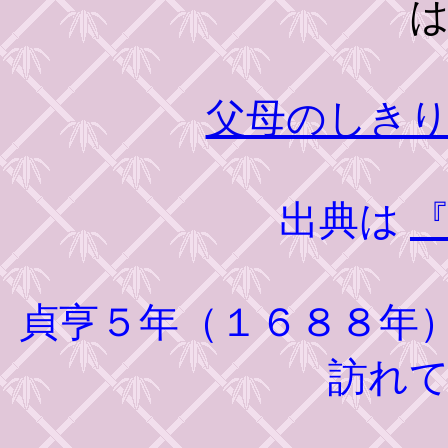
父母のしき
出典は
貞亨５年（１６８８年
訪れ