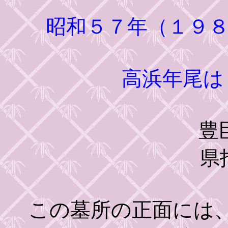
昭和５７年（１９
高浜年尾
豊
県
この墓所の正面には