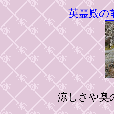
英霊殿の
涼しさや奥