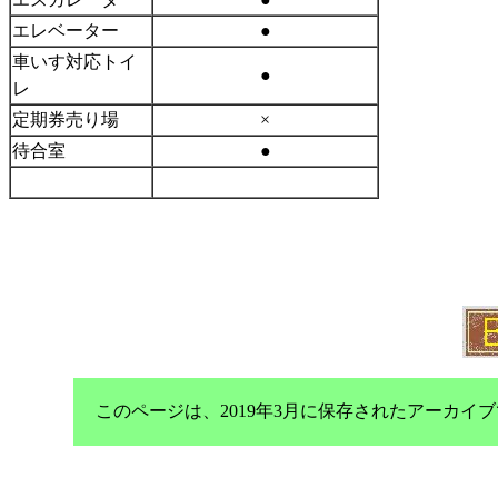
エレベーター
●
車いす対応トイ
●
レ
定期券売り場
×
待合室
●
このページは、2019年3月に保存されたアーカ