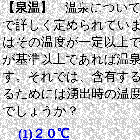
【泉温】
温泉について
で詳しく定められてい
はその温度が一定以上
が基準以上であれば温
す。それでは、含有す
るためには湧出時の温
でしょうか？
(1)２０℃