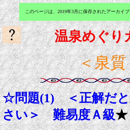
このページは、2019年3月に保存されたアーカ
温泉めぐり
＜泉質
☆問題(1)
＜正解だと
さい＞ 難易度
Ａ級
★