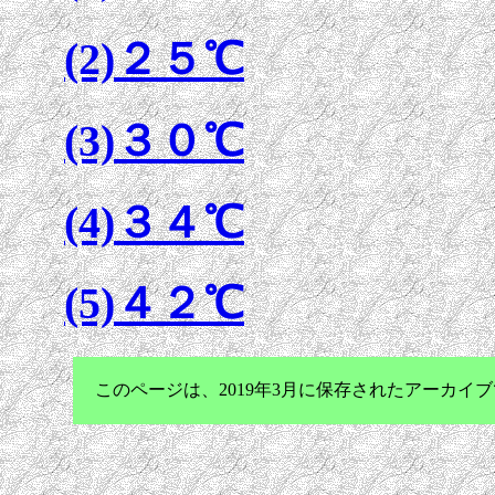
(2)２５℃
(3)３０℃
(4)３４℃
(5)４２℃
このページは、2019年3月に保存されたアーカ