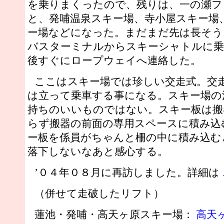
を乗りまくったので、残りは、一の瀬フ
と、発哺温泉スキー場、寺小屋スキー場
ー場などになった。まだまだ先は長そう
バスターミナルからスキーシャトルに乗
後すぐにロープウェイへ連絡した。
ここはスキー場では珍しい交走式。交
は立って乗車する事になる。スキー場の
持ちのいいものではない。スキー板は搬
らず搬器の前面の専用スペースに積み込
ー板を係員がちゃんと柵の中に積み込む
落下しないなあと感心する。
’０４年０８月に再訪しました。詳細は
（併せて走破したリフト）
蓮池・発哺・高天ヶ原スキー場：
高天ヶ