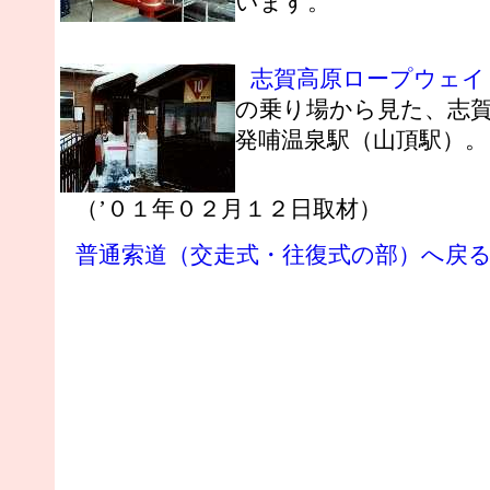
います。
志賀高原ロープウェイ
の乗り場から見た、志
発哺温泉駅（山頂駅）。
（’０１年０２月１２日取材）
普通索道（交走式・往復式の部）へ戻