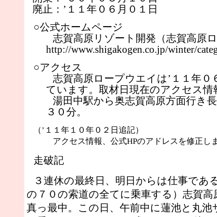
廃止：’１１年０６月０１日
○公式ホームページ
志賀高原リゾート開発（志賀高原
http://www.shigakogen.co.jp/winter/cat
○アクセス
志賀高原ロープウエイは’１１年０
ています。取材日現在のアクセス情
湯田中駅から奥志賀高原方面行き
３０分。
（’１１年１０年０２日追記）
アクセス情報、公式HPのアドレスを修正し
走破記
３連休の最終日、明日からは仕事であ
の７０の索道の全てに乗車する）志賀高
真っ最中。この日、午前中に蓮池と丸池