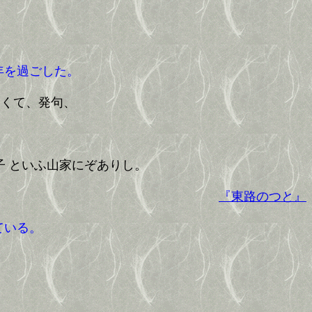
年を過ごした。
くて、発句、
 といふ山家にぞありし。
『東路のつと』
ている。