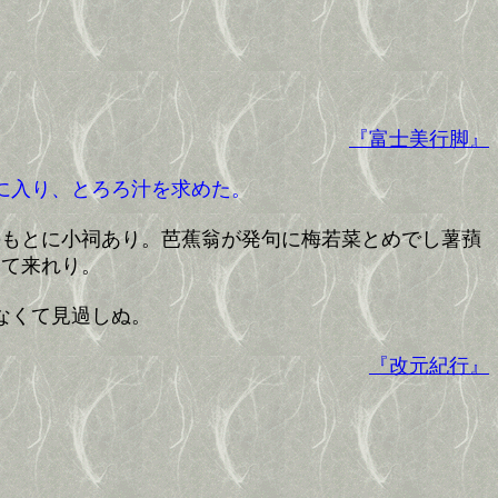
師
『富士美行脚』
に入り、とろろ汁を求めた。
のもとに小祠あり。芭蕉翁が発句に梅若菜とめでし薯蕷
けて来れり。
なくて見過しぬ。
『改元紀行』