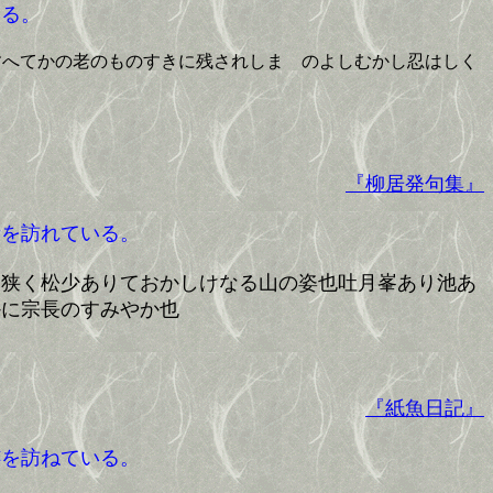
る。
すへてかの老のものすきに残されしまゝのよしむかし忍はしく
『柳居発句集』
を訪れている。
幅狭く松少ありておかしけなる山の姿也吐月峯あり池あ
かに宗長のすみやか也
『紙魚日記』
を訪ねている。