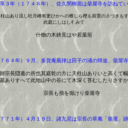
享３年（１７４６年）、佐久間柳居は柴屋寺を訪ねてい
天柱山あり流し吐月峰有更ひかへの椎しら樫も前置のさつきも
此庭にしはし彳みて
什物の木鋏見はや若葉垣
７６４年）９月、多賀庵風律は田子の浦の帰途、柴屋寺
師宗長隠遁の所也其庭乾の方に天柱山ありいと高くて
墓ありすへて此地山中の谷にて木深く苔むしたりさす
宗長も蕷を堀けり柴屋寺
７７１年）４月１９日、諸九尼は宗長の草庵「柴屋」跡