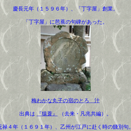
慶長元年（１５９６年）、「丁字屋」創業。
「丁字屋」に芭蕉の句碑があった。
梅わかな丸子の宿のとろゝ汁
出典は
『猿蓑』
（去来・凡兆共編）。
元禄４年（１６９１年）、乙州が江戸に赴く時の餞別句