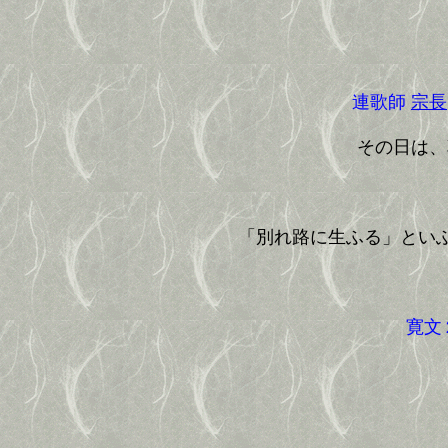
連歌師
宗長
その日は、
「別れ路に生ふる」とい
寛文２