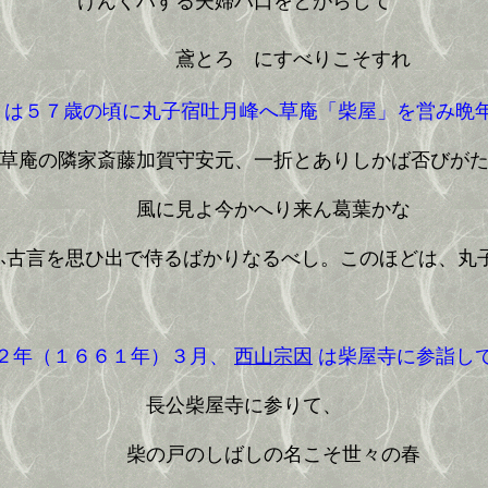
けんくハする夫婦ハ口をとがらして
鳶とろゝにすべりこそすれ
は５７歳の頃に丸子宿吐月峰へ草庵「柴屋」を営み晩
草庵の隣家斎藤加賀守安元、一折とありしかば否びがた
風に見よ今かへり来ん葛葉かな
ふ古言を思ひ出で侍るばかりなるべし。このほどは、丸子
年（１６６１年）３月、
西山宗因
は柴屋寺に参詣し
長公柴屋寺に参りて、
柴の戸のしばしの名こそ世々の春