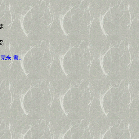
蕉
刕
菴
完来
書。