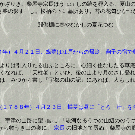
かざりき。柴屋寺宗長ほう
しの跡を尋入る。夏山
（ふ）
月峯の影すゞし。松栢の下に墓所あり。苔の花匂ひなつ
閼伽棚に春やむかしの夏花つむ
年）４月２１日、蝶夢は江戸からの帰途、鞠子の宿で
よりは引入りたる山ふところに、心細く住なしたる草
くなれば、「天柱峯」といひ、後の山より月のさし登
は、みづから書し『宇都の山の記』にあれば、人もし
１７８８年）４月２３日、蝶夢は昼に「とろゝ汁」を
め、宇津の山路に望
。「駿河なるうつの山辺ののう
（臨）
がら物うき山の奥に、
宗長
の旧地とて尋ぬ。柴屋寺の