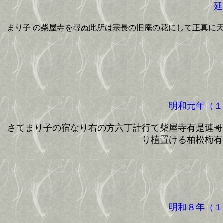
延
まり子 の柴屋寺を尋ぬ此所は宗長の旧庵の花にして正真に
明和元年（１
さてまり子の宿なり右の方六丁計行て柴屋寺有是連哥
り植置ける柏松梅有
明和８年（１