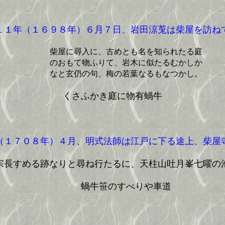
１年（１６９８年）６月７日、岩田涼莵は柴屋を訪ね
柴屋に尋入に、古めとも名を知られたる庭
のおもて物ふりて、岩木に似たるむかしか
なと玄仍の句、梅の若葉なるもなつかし。
くさふかき庭に物有蝸牛
１７０８年）４月、明式法師は江戸に下る途上、柴屋
宗長すめる跡なりと尋ね行たるに、天柱山吐月峯七曜の
蝸牛笹のすべりや車道