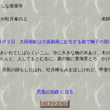
らしな柴屋寺
鳥や吐月峯の上
老
月２日、大田南畝は大坂銅座に赴任する旅で鞠子の宿
きいれてしばらくいこふ。寺に大きな楠の木あり。木
らんと、人してもとむるに、麦の飯に青海苔とろゝか
。宗長の跡もしたはれ、吐月峰もみまほしけれど、甲斐
芭蕉の句碑
に戻る