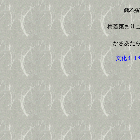
餞乙刕
梅若菜まり
かさあたら
文化１１