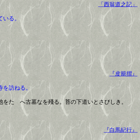
「西翁道之記」
ている。
『皮籠摺』
寺を訪ねる。
池をたゝへ古墓なを殘る。苔の下道いとさびしき。
『白馬紀行』