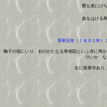
鶯も老にけ
血をはける
享和元年（１８０１年）３
鞠子の宿にいり、右のかたなる寿徳院といふ寺に輿か
汁いかゞな
右に柴屋寺あり