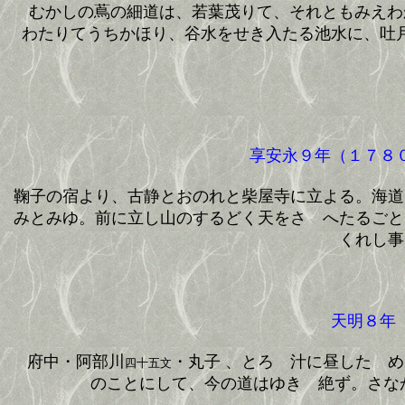
むかしの蔦の細道は、若葉茂りて、それともみえわ
わたりてうちかほり、谷水をせき入たる池水に、吐
享安永９年（１７８０
鞠子の宿より、古静とおのれと柴屋寺に立よる。海道
みとみゆ。前に立し山のするどく天をさゝへたるごと
くれし事
天明８年（
府中・阿部川
・丸子 、とろゝ汁に昼したゝ
四十五文
のことにして、今の道はゆきゝ絶ず。さな