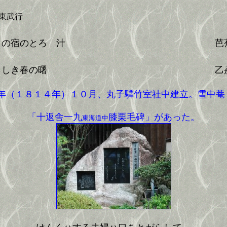
東武行
この宿のとろゝ汁
芭
しき春の曙
乙
年（１８１４年）１０月、丸子驛竹室社中建立。雪中
「十返舎一九
膝栗毛碑」があった。
東海道中