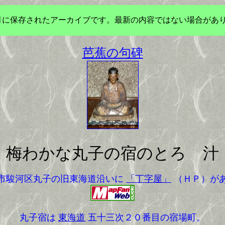
年3月に保存されたアーカイブです。最新の内容ではない場合があ
芭蕉の句碑
梅わかな丸子の宿のとろゝ汁
市駿河区丸子の旧東海道沿いに
「丁字屋」
（ＨＰ）が
丸子宿は
東海道
五十三次２０番目の宿場町。