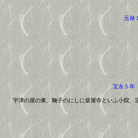
元禄１
宝永５年（
宇津の屋の東、鞠子のにしに柴屋寺といふ小院、