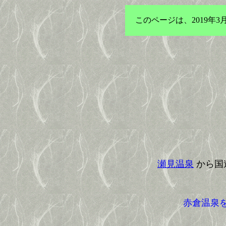
このページは、2019
瀬見温泉
から国
赤倉温泉