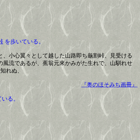
峠
を歩いている。
と、小心翼々として越した山路即ち龜割峠、見受ける
の風流であるが、蕉翁元來かみがた生れで、山馴れせ
も知れぬ、
『奥のほそみち画冊』
ている。