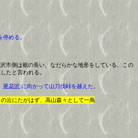
を停める。
沢市側は裾の長い、なだらかな地形をしている。この
生したと言われる。
、
尾花沢
に向かって山刀伐峠を越えた。
たがはず、高山森々として一鳥声きかず、木の下闇茂り