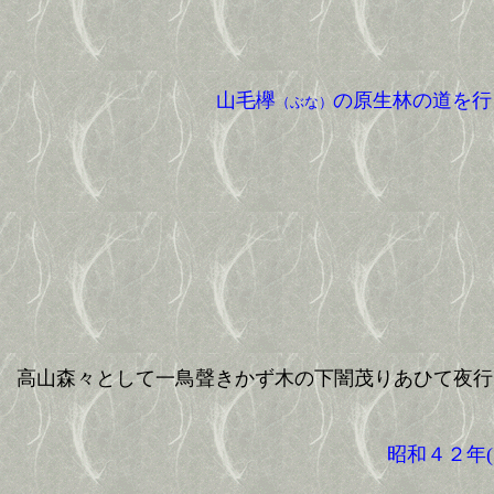
山毛欅
の原生林の道を行
（ぶな）
高山森々として一鳥聲きかず木の下闇茂りあひて夜行
昭和４２年