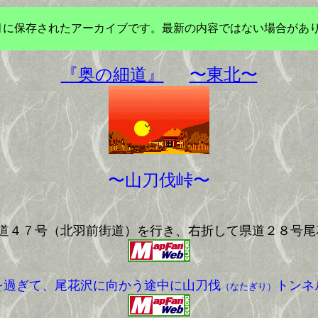
年3月に保存されたアーカイブです。最新の内容ではない場合があ
『奥の細道』
〜東北〜
〜山刀伐峠〜
道４７号（北羽前街道）を行き、右折して県道２８号尾
を過ぎて、尾花沢に向かう途中に山刀伐
トンネ
（なたぎり）