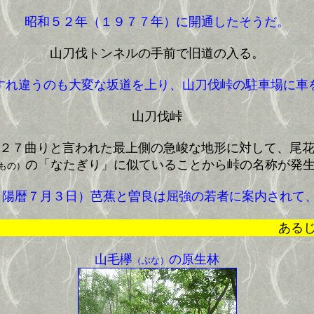
昭和５２年（１９７７年）に開通したそうだ。
山刀伐トンネルの手前で旧道の入る。
すれ違うのも大変な坂道を上り、山刀伐峠の駐車場に車
山刀伐峠
２７曲りと言われた最上側の急峻な地形に対して、尾花
の「なたぎり」に似ていることから峠の名称が発
もの）
陽暦７月３日）芭蕉と曽良は屈強の若者に案内されて
あるじの云に
山毛欅
の原生林
（ぶな）