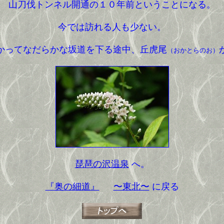
山刀伐トンネル開通の１０年前ということになる。
今では訪れる人も少ない。
ってなだらかな坂道を下る途中、丘虎尾
（おかとらのお）
琵琶の沢温泉
へ。
『奥の細道』
〜東北〜
に戻る