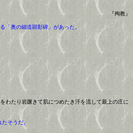
『殉教』
る「奥の細道顕彰碑」があった。
水をわたり岩蹶きて肌につめたき汗を流して最上の庄に
れたそうだ。