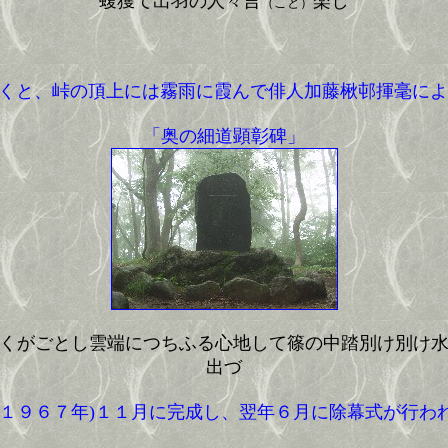
蝮獲て出羽の人々言
楽し
（こと）
くと、峠の頂上には霧雨に霞んで俳人加藤楸邨揮毫によ
「奥の細道顕彰碑」
くがごとし雲端につちふる心地して篠の中踏別け別け
出づ
(１９６７年)１１月に完成し、翌年６月に除幕式が行わ