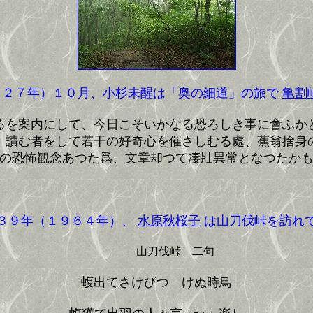
２７年）１０月、小杉未醒は「奥の細道」の旅で
亀割
を案内にして、今日こそいかなる恐ろしき事に會ふか
、讀む者をして若干の好奇心を催さしむる處、蕉翁捨身
の恐怖観念あつた爲、文章却つて凄壯異常となつたか
９年（１９６４年）、
水原秋桜子
は山刀伐峠を訪れ
山刀伐峠 二句
蝮出てさけびつゞけぬ時鳥