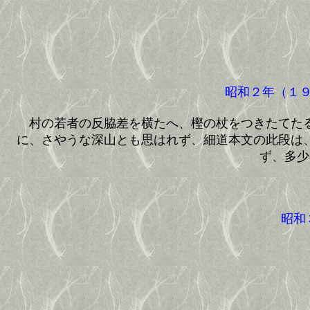
昭和２年（１９
村の若者の反脇差を横たへ、樫の杖をつきたてたる
に、さやうな深山とも思はれず、細道本文の此段は
ず、多少
昭和３