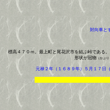
対向車と
標高４７０ｍ。最上町と尾花沢市を結ぶ峠である。
形状が冠物
（かぶり
元禄２年（１６８９年）５月１７日（