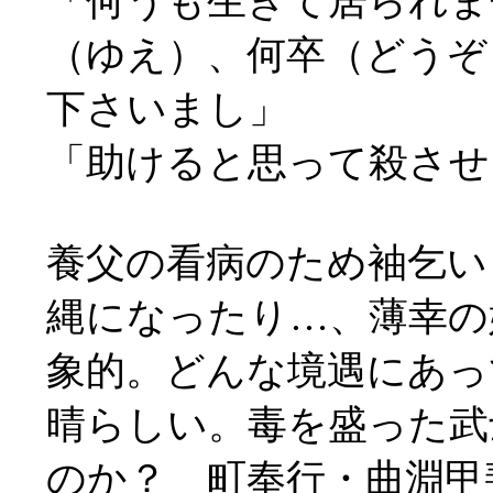
「何うも生きて居られま
（ゆえ）、何卒（どうぞ
下さいまし」
「助けると思って殺させ
養父の看病のため袖乞い
縄になったり…、薄幸の
象的。どんな境遇にあっ
晴らしい。毒を盛った武
のか？ 町奉行・曲淵甲