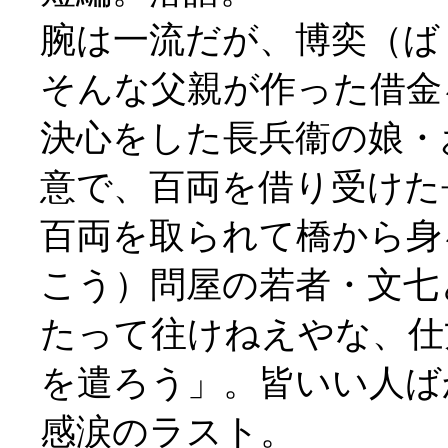
腕は一流だが、博奕（ば
そんな父親が作った借金
決心をした長兵衞の娘・
意で、百両を借り受けた
百両を取られて橋から身
こう）問屋の若者・文七
たって往けねえやな、仕
を遣ろう」。皆いい人ば
感涙のラスト。