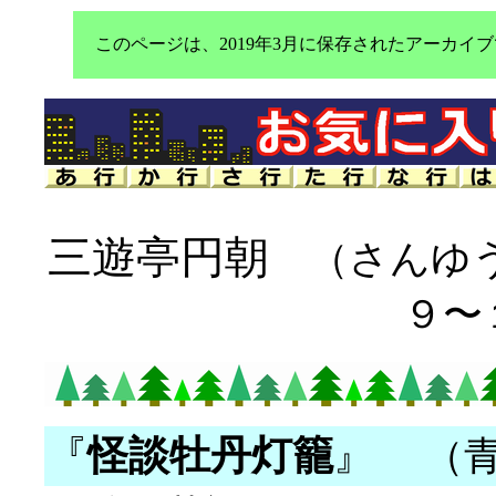
このページは、2019年3月に保存されたアーカ
三遊亭円朝
（さんゆう
９〜
『
怪談牡丹灯籠
』
（青