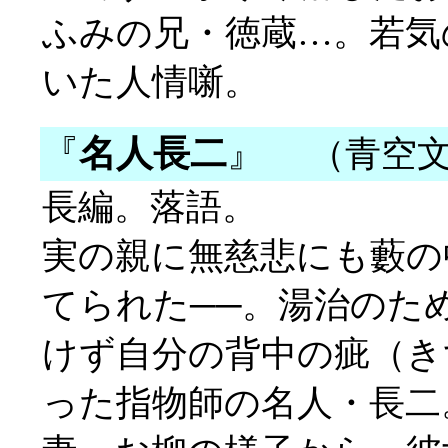
ふみの兄・徳蔵…。若気
いた人情噺。
『
名人長二
』
（青空文
長編。落語。
実の親に無慈悲にも藪の
てられた──。湯治のた
けず自分の背中の疵（き
った指物師の名人・長二