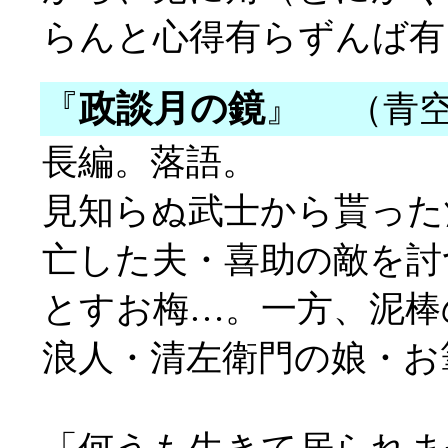
らんと心得有らずんば有
『
政談月の鏡
』
（青空
長編。落語。
見知らぬ武士から貰った
亡した夫・喜助の敵を討
とすお梅…。一方、泥棒
浪人・清左衛門の娘・お