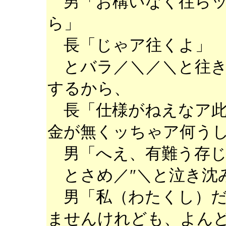
男「お構いなく往らッ
ら」
長「じゃア往くよ」
とバラ／＼／＼と往き
するから、
長「仕様がねえなア此
金が無くッちゃア何う
男「へえ、有難う存じ
とさめ／″＼と泣き沈
男「私（わたくし）だ
ませんけれども、よん