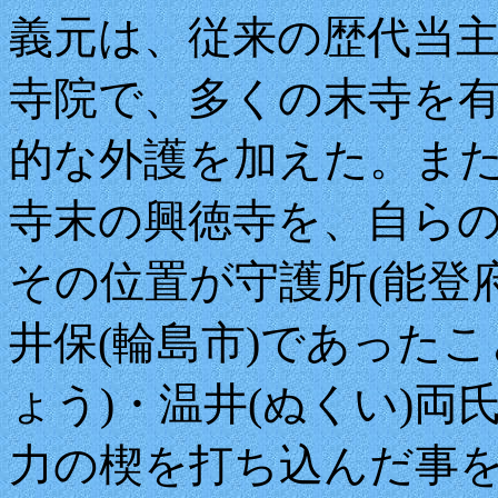
義元は、従来の歴代当
寺院で、多くの末寺を
的な外護を加えた。また、
寺末の興徳寺を、自ら
その位置が守護所(能登
井保(輪島市)であった
ょう)・温井(ぬくい)
力の楔を打ち込んだ事