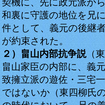
契機に、先に政元派か
和裏に守護の地位を兄
件として、義元の後継
が約束された。
２）畠山内部抗争説
（
畠山家臣の内部に、義
致擁立派の遊佐・三宅
ではないか（東四柳氏