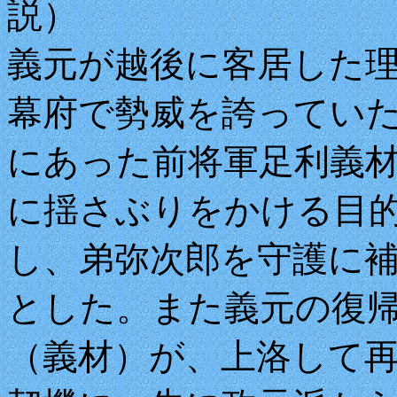
説）
義元が越後に客居した
幕府で勢威を誇ってい
にあった前将軍足利義
に揺さぶりをかける目
し、弟弥次郎を守護に
とした。また義元の復
（義材）が、上洛して