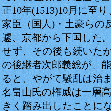
正10年(1513)10月
家臣（国人)・土豪らの
遽、京都から下国した
せず、その後も続いたが、
の後継者次郎義総が、
ると、やがて騒乱は治
名畠山氏の権威は一層
きく踏み出したことに