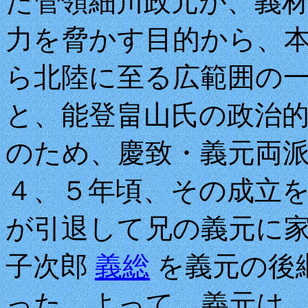
た管領細川政元が、義
力を脅かす目的から、
ら北陸に至る広範囲の
と、能登畠山氏の政治
のため、慶致・義元両
４、５年頃、その成立
が引退して兄の義元に
子次郎
義総
を義元の後
った。よって、義元は