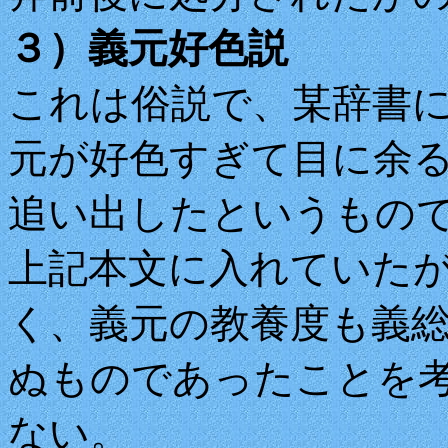
３）義元好色説
これは俗説で、某辞書
元が好色すぎて目に余
追い出したというもの
上記本文に入れていた
く、義元の教養度も義
ぬものであったことを
ない。