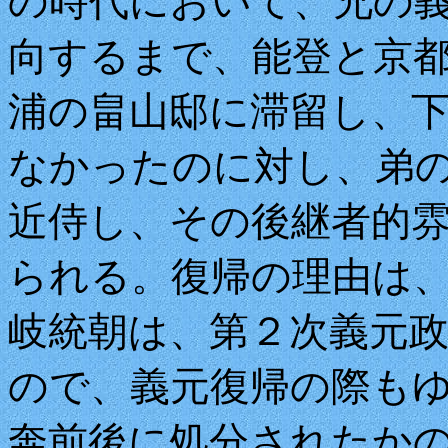
の時代において、兄の義元
向するまで、能登と京
浦の畠山邸に滞留し、
なかったのに対し、弟
近侍し、その後継者的
られる。復帰の理由は
岐統朝は、第２次義元
ので、義元復帰の際も
奔前後に処分されたか