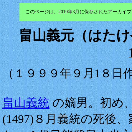
このページは、2019年3月に保存されたアーカ
畠山義元（はたけ
（１９９９年９月1８日
畠山義統
の嫡男。初め
(1497)８月義統の死