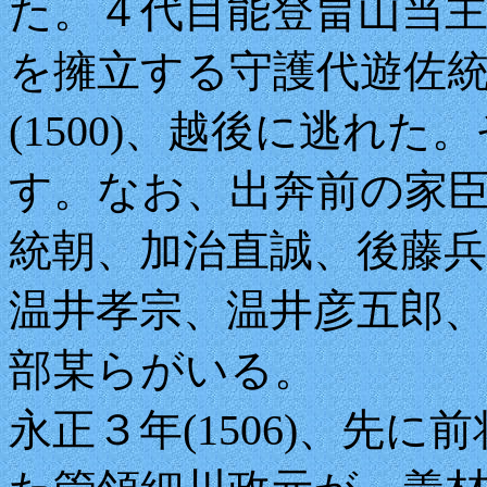
た。４代目能登畠山当
を擁立する守護代遊佐
(1500)、越後に逃れ
す。
なお、出奔前の家
統朝、加治直誠、後藤兵
温井孝宗、温井彦五郎、
部某らがいる。
永正３年(1506)、先