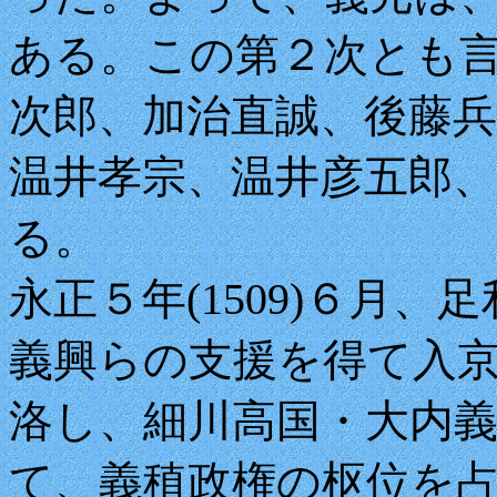
ある。この第２次とも
次郎、加治直誠、後藤兵
温井孝宗、温井彦五郎
る。
永正５年(1509)６月
義興らの支援を得て入
洛し、細川高国・大内
て、義稙政権の枢位を