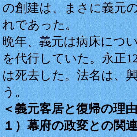
の創建は、まさに義元
れであった。
晩年、義元は病床につ
を代行していた。永正1
は死去した。法名は、
う。
＜義元客居と復帰の理
１）幕府の政変との関