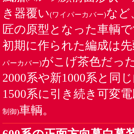
き器覆い
など
(ワイパーカバー)
匠の原型となった車輌で
初期に作られた編成は先
がこげ茶色だっ
パーカバー)
2000系や新1000系と同
1500系に引き続き可変
車輌。
制御)
600系の正面方向幕白幕