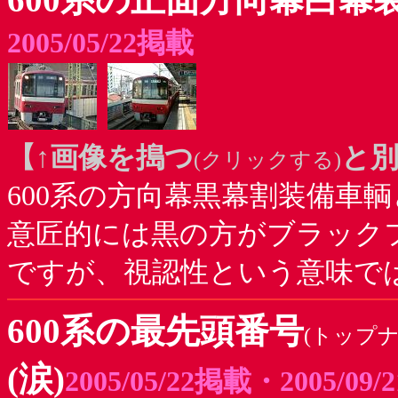
2005/05/22掲載
【↑画像を搗つ
と
(クリックする)
600系の方向幕黒幕割装備車
意匠的には黒の方がブラック
ですが、視認性という意味で
600系の最先頭番号
(トップナ
(涙)
2005/05/22掲載・2005/0