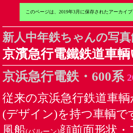
このページは、2019年3月に保存されたアーカ
新人中年鉄ちゃんの写真
京濱急行電鐵鉄道車輌
京浜急行電鉄・600系
2
従来の京浜急行鉄道車輌
(デザイン)
を持つ車輌で
風船
顔前面形状・
(バルーン)