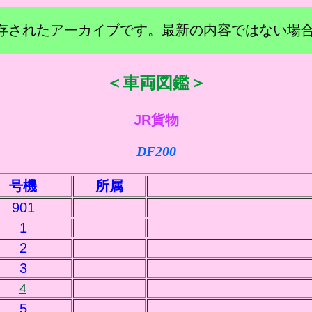
に保存されたアーカイブです。最新の内容ではない場
＜車両図鑑＞
JR貨物
DF200
号機
所属
901
1
2
3
4
5