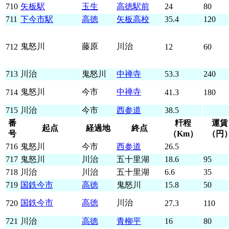
710
矢板駅
玉生
高徳駅前
24
80
711
下今市駅
高徳
矢板高校
35.4
120
鬼怒川
藤原
川治
712
12
60
713
川治
鬼怒川
中禅寺
53.3
240
鬼怒川
今市
中禅寺
714
41.3
180
715
川治
今市
西参道
38.5
番
粁程
運賃
起点
経過地
終点
号
（Km）
（円
716
鬼怒川
今市
西参道
26.5
717
鬼怒川
川治
五十里湖
18.6
95
718
川治
川治
五十里湖
6.6
35
719
国鉄今市
高徳
鬼怒川
15.8
50
国鉄今市
高徳
川治
720
27.3
110
721
川治
高徳
青柳平
16
80