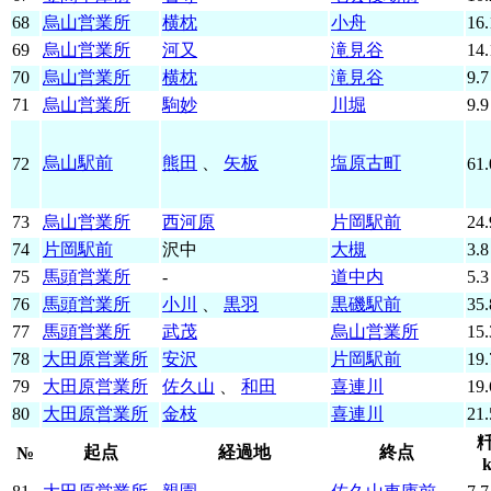
68
烏山営業所
横枕
小舟
16.
69
烏山営業所
河又
滝見谷
14.
70
烏山営業所
横枕
滝見谷
9.7
71
烏山営業所
駒妙
川堀
9.9
烏山駅前
熊田
、
矢板
塩原古町
72
61.
73
烏山営業所
西河原
片岡駅前
24.
74
片岡駅前
沢中
大槻
3.8
75
馬頭営業所
-
道中内
5.3
76
馬頭営業所
小川
、
黒羽
黒磯駅前
35.
77
馬頭営業所
武茂
烏山営業所
15.
78
大田原営業所
安沢
片岡駅前
19.
79
大田原営業所
佐久山
、
和田
喜連川
19.
80
大田原営業所
金枝
喜連川
21.
起点
経過地
終点
№