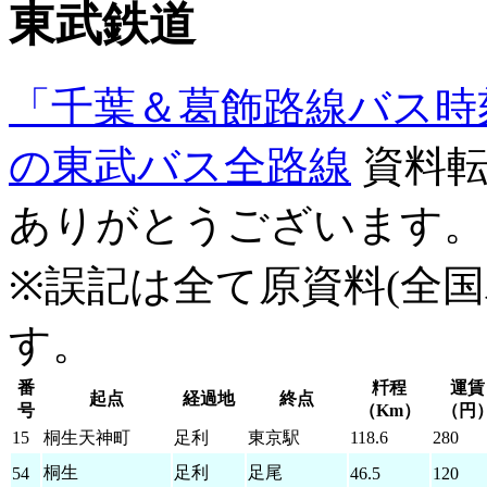
東武鉄道
「千葉＆葛飾路線バス時
の東武バス全路線
資料転
ありがとうございます。
※誤記は全て原資料(全
す。
番
粁程
運賃
起点
経過地
終点
号
（Km）
（円
15
桐生天神町
足利
東京駅
118.6
280
桐生
足利
足尾
54
46.5
120