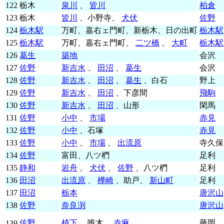
122
栃木
泉川
、
皆川
柏倉
123
栃木
皆川
、小野寺、
犬伏
佐野
124
栃木駅
万町、嘉右ェ門町、新栃木、日の出町
栃木駅
125
栃木駅
万町、嘉右ェ門町、
二ツ橋
、
大町
栃木駅
126
葛生
築地
会沢
127
佐野
新吉水
、
田沼
、
葛生
会沢
128
佐野
新吉水
、
田沼
、
葛生
、白石
野上
129
佐野
新吉水
、
田沼
、下彦間
飛駒
130
佐野
新吉水
、
田沼
、山形
閑馬
131
佐野
小中
、
市場
赤見
132
佐野
小中
、石塚
赤見
133
佐野
小中
、
市場
、
出流原
寺久保
134
佐野
富田、八ツ椚
足利
135
静和
岩舟
、
犬伏
、
佐野
、八ツ椚
足利
136
田沼
出流原
、
樺崎
、助戸、
新山町
足利
137
田沼
栃本
唐沢山
138
佐野
奈良渕
唐沢山
佐野
植下
、唯木、
赤麻
藤岡
139