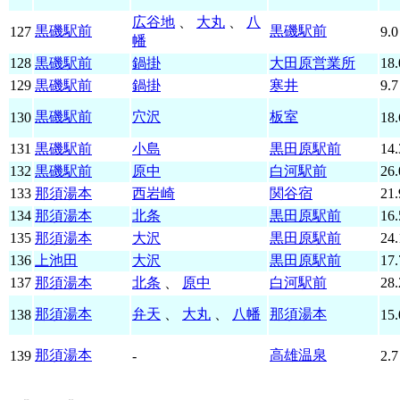
広谷地
、
大丸
、
八
黒磯駅前
黒磯駅前
127
9.0
幡
128
黒磯駅前
鍋掛
大田原営業所
18.
129
黒磯駅前
鍋掛
寒井
9.7
黒磯駅前
穴沢
板室
130
18.
131
黒磯駅前
小島
黒田原駅前
14.
132
黒磯駅前
原中
白河駅前
26.
133
那須湯本
西岩崎
関谷宿
21.
134
那須湯本
北条
黒田原駅前
16.
135
那須湯本
大沢
黒田原駅前
24.
136
上池田
大沢
黒田原駅前
17.
137
那須湯本
北条
、
原中
白河駅前
28.
那須湯本
弁天
、
大丸
、
八幡
那須湯本
138
15.
那須湯本
高雄温泉
139
-
2.7