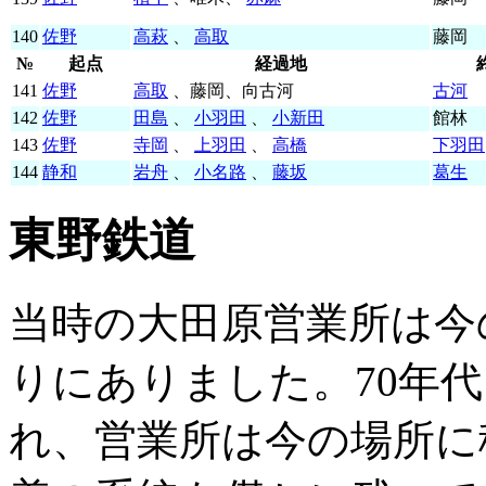
140
佐野
高萩
、
高取
藤岡
№
起点
経過地
141
佐野
高取
、藤岡、向古河
古河
142
佐野
田島
、
小羽田
、
小新田
館林
143
佐野
寺岡
、
上羽田
、
高橋
下羽田
144
静和
岩舟
、
小名路
、
藤坂
葛生
東野鉄道
当時の大田原営業所は今
りにありました。70年
れ、営業所は今の場所に