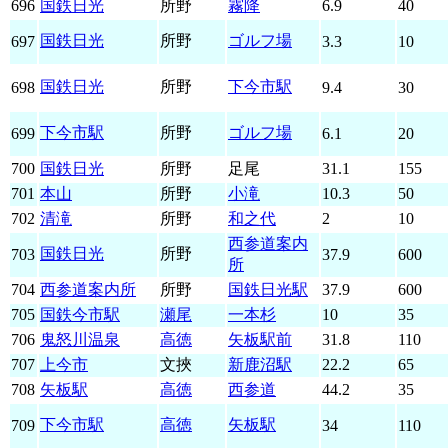
696
国鉄日光
所野
霧降
6.9
40
国鉄日光
所野
ゴルフ場
697
3.3
10
国鉄日光
所野
下今市駅
698
9.4
30
下今市駅
所野
ゴルフ場
699
6.1
20
700
国鉄日光
所野
足尾
31.1
155
701
本山
所野
小滝
10.3
50
702
清滝
所野
和之代
2
10
西参道案内
国鉄日光
所野
703
37.9
600
所
704
西参道案内所
所野
国鉄日光駅
37.9
600
705
国鉄今市駅
瀬尾
一本杉
10
35
706
鬼怒川温泉
高徳
矢板駅前
31.8
110
707
上今市
文挾
新鹿沼駅
22.2
65
708
矢板駅
高徳
西参道
44.2
35
下今市駅
高徳
矢板駅
709
34
110