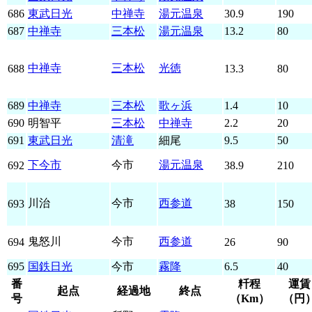
686
東武日光
中禅寺
湯元温泉
30.9
190
687
中禅寺
三本松
湯元温泉
13.2
80
中禅寺
三本松
光徳
688
13.3
80
689
中禅寺
三本松
歌ヶ浜
1.4
10
690
明智平
三本松
中禅寺
2.2
20
691
東武日光
清滝
細尾
9.5
50
下今市
今市
湯元温泉
692
38.9
210
川治
今市
西参道
693
38
150
鬼怒川
今市
西参道
694
26
90
695
国鉄日光
今市
霧降
6.5
40
番
粁程
運賃
起点
経過地
終点
号
（Km）
（円