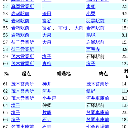
52
真岡営業所
-
東郷
2.5
53
岩瀬駅前
蓬田
小栗
9.5
54
岩瀬駅前
富谷
羽黒駅前
10.
55
岩瀬駅前
富谷
、
前根
、
大岡
岩瀬駅前
15.
56
岩瀬駅前
大泉
県境
8.1
57
益子営業所
大泉
岩瀬駅前
15.
58
益子営業所
-
西明寺
3.9
59
茂木営業所
塩子
石塚駅前
25.
60
茂木営業所
青梅
塩子
12.
起点
経過地
終点
№
61
茂木営業所
神井
茂木営業所
14.
62
茂木営業所
河井
飯野
11.
63
茂木営業所
小井戸
河井車庫前
8.3
64
塩子
仲郷
石塚駅前
13.
65
塩子
片庭
笠間車庫前
23.
66
塩子
石寺
笠間車庫前
18.
67
笠間車庫前
石寺
七会役場前
10.