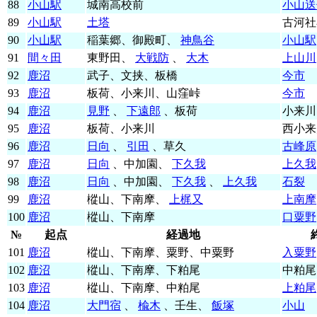
88
小山駅
城南高校前
小山送
89
小山駅
土塔
古河社
90
小山駅
稲葉郷、御殿町、
神鳥谷
小山駅
91
間々田
東野田、
大戦防
、
大木
上山川
92
鹿沼
武子、文挟、板橋
今市
93
鹿沼
板荷、小来川、山窪峠
今市
94
鹿沼
見野
、
下遠郎
、板荷
小来川
95
鹿沼
板荷、小来川
西小来
96
鹿沼
日向
、
引田
、草久
古峰原
97
鹿沼
日向
、中加園、
下久我
上久我
98
鹿沼
日向
、中加園、
下久我
、
上久我
石裂
99
鹿沼
樅山、下南摩、
上梶又
上南摩
100
鹿沼
樅山、下南摩
口粟野
№
起点
経過地
101
鹿沼
樅山、下南摩、粟野、中粟野
入粟野
102
鹿沼
樅山、下南摩、下粕尾
中粕尾
103
鹿沼
樅山、下南摩、中粕尾
上粕尾
104
鹿沼
大門宿
、
楡木
、壬生、
飯塚
小山