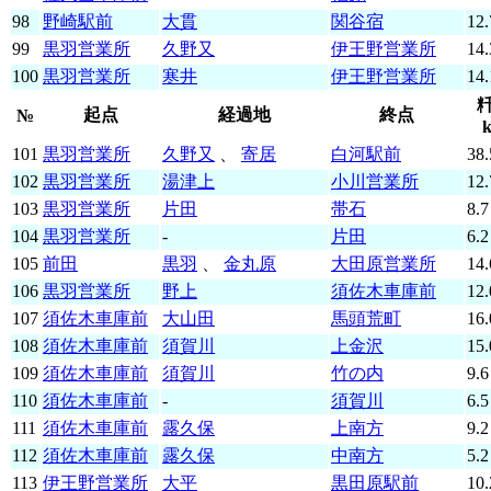
98
野崎駅前
大貫
関谷宿
12.
99
黒羽営業所
久野又
伊王野営業所
14.
100
黒羽営業所
寒井
伊王野営業所
14.
起点
経過地
終点
№
101
黒羽営業所
久野又
、
寄居
白河駅前
38.
102
黒羽営業所
湯津上
小川営業所
12.
103
黒羽営業所
片田
帯石
8.7
104
黒羽営業所
-
片田
6.2
105
前田
黒羽
、
金丸原
大田原営業所
14.
106
黒羽営業所
野上
須佐木車庫前
12.
107
須佐木車庫前
大山田
馬頭荒町
16.
108
須佐木車庫前
須賀川
上金沢
15.
109
須佐木車庫前
須賀川
竹の内
9.6
110
須佐木車庫前
-
須賀川
6.5
111
須佐木車庫前
露久保
上南方
9.2
112
須佐木車庫前
露久保
中南方
5.2
113
伊王野営業所
大平
黒田原駅前
10.