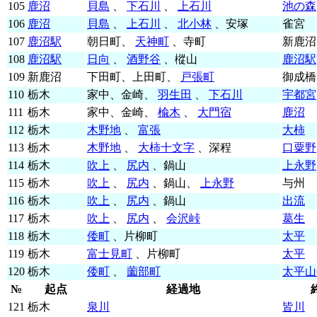
105
鹿沼
貝島
、
下石川
、
上石川
池の森
106
鹿沼
貝島
、
上石川
、
北小林
、安塚
雀宮
107
鹿沼駅
朝日町、
天神町
、寺町
新鹿沼
108
鹿沼駅
日向
、
酒野谷
、樅山
鹿沼駅
109
新鹿沼
下田町、上田町、
戸張町
御成橋
110
栃木
家中、金崎、
羽生田
、
下石川
宇都宮
111
栃木
家中、金崎、
楡木
、
大門宿
鹿沼
112
栃木
木野地
、
富張
大柿
113
栃木
木野地
、
大柿十文字
、深程
口粟野
114
栃木
吹上
、
尻内
、鍋山
上永野
115
栃木
吹上
、
尻内
、鍋山、
上永野
与州
116
栃木
吹上
、
尻内
、鍋山
出流
117
栃木
吹上
、
尻内
、
会沢峠
葛生
118
栃木
倭町
、片柳町
太平
119
栃木
富士見町
、片柳町
太平
120
栃木
倭町
、
薗部町
太平山
№
起点
経過地
121
栃木
泉川
皆川