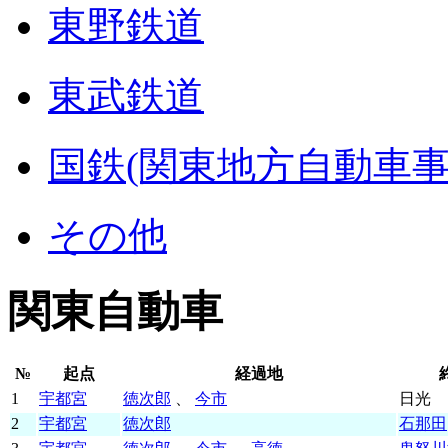
東野鉄道
東武鉄道
国鉄(関東地方自動車事
その他
関東自動車
№
起点
経過地
1
宇都宮
徳次郎
、
今市
日光
2
宇都宮
徳次郎
石那田