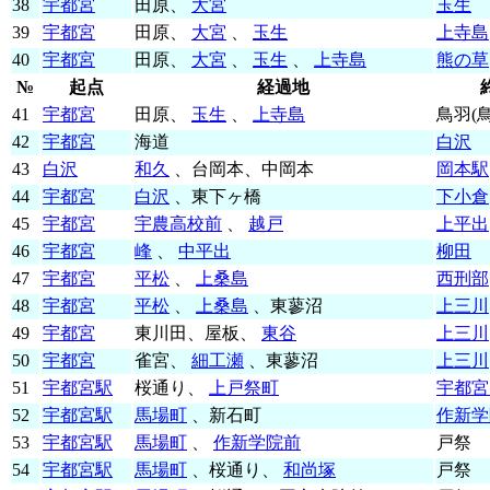
38
宇都宮
田原、
大宮
玉生
39
宇都宮
田原、
大宮
、
玉生
上寺島
40
宇都宮
田原、
大宮
、
玉生
、
上寺島
熊の草
№
起点
経過地
41
宇都宮
田原、
玉生
、
上寺島
鳥羽(
42
宇都宮
海道
白沢
43
白沢
和久
、台岡本、中岡本
岡本駅
44
宇都宮
白沢
、東下ヶ橋
下小倉
45
宇都宮
宇農高校前
、
越戸
上平出
46
宇都宮
峰
、
中平出
柳田
47
宇都宮
平松
、
上桑島
西刑部
48
宇都宮
平松
、
上桑島
、東蓼沼
上三川
49
宇都宮
東川田、屋板、
東谷
上三川
50
宇都宮
雀宮、
細工瀬
、東蓼沼
上三川
51
宇都宮駅
桜通り、
上戸祭町
宇都宮
52
宇都宮駅
馬場町
、新石町
作新学
53
宇都宮駅
馬場町
、
作新学院前
戸祭
54
宇都宮駅
馬場町
、桜通り、
和尚塚
戸祭