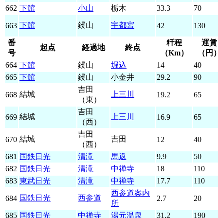
662
下館
小山
栃木
33.3
70
下館
鏝山
宇都宮
663
42
130
番
粁程
運賃
起点
経過地
終点
号
（Km）
（円
664
下館
鏝山
堀込
14
40
665
下館
鏝山
小金井
29.2
90
吉田
結城
上三川
668
19.2
65
（東）
吉田
結城
上三川
669
16.9
65
（西）
吉田
結城
吉田
670
12
40
（西）
681
国鉄日光
清滝
馬返
9.9
50
682
国鉄日光
清滝
中禅寺
18
110
683
東武日光
清滝
中禅寺
17.7
110
西参道案内
国鉄日光
西参道
684
2.7
20
所
685
国鉄日光
中禅寺
湯元温泉
31.2
190