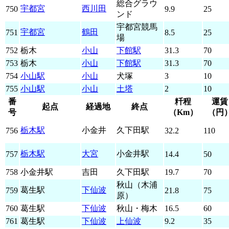
総合グラウ
宇都宮
西川田
750
9.9
25
ンド
宇都宮競馬
宇都宮
鶴田
751
8.5
25
場
752
栃木
小山
下館駅
31.3
70
753
栃木
小山
下館駅
31.3
70
754
小山駅
小山
犬塚
3
10
755
小山駅
小山
土塔
2
10
番
粁程
運賃
起点
経過地
終点
号
（Km）
（円
栃木駅
小金井
久下田駅
756
32.2
110
栃木駅
大宮
小金井駅
757
14.4
50
758
小金井駅
吉田
久下田駅
19.7
70
秋山（木浦
葛生駅
下仙波
759
21.8
75
原）
760
葛生駅
下仙波
秋山・梅木
16.5
60
761
葛生駅
下仙波
上仙波
9.2
35