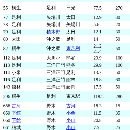
桐生
足利
日光
55
77.5
270
77
足利
矢場川
太田
12.9
30
78
足利
矢場川
矢場川
5.6
20
79
足利
植木野
太田
12.1
30
80
太田
沖之郷
足利
14
50
21.2
桐生
沖之郷
東足利
82
50
21.4
112
足利
大川小
熊谷
29.9
100
113
足利
三洋正門
熊谷
29.9
100
114
小泉
三洋正門
足利
13.7
50
116
足利
三洋正門
館林
18.8
60
143
館林
三洋正門
藤岡
17.5
50
桐生
足利
東京駅
296
118.5
280
656
古河
野木
古河
18.3
15
659
下館
野木
小栗
11.5
35
660
下館
野木
小山
20.8
50
661
結城
野木
小山
7.5
25