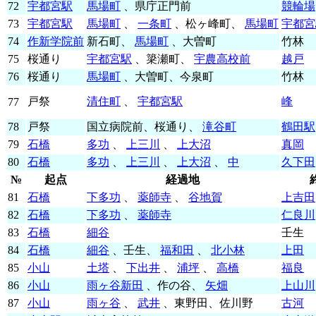
72
宇都宮駅
馬場町
、県庁正門前
競輪場
73
宇都宮駅
馬場町
、
一条町
、松ヶ峰町、
馬場町
宇都宮
74
作新学院前
新石町、
馬場町
、大曽町
竹林
75
桜通り
宇都宮駅
、簗瀬町、
宇農高校前
越戸
76
桜通り
馬場町
、大曽町、今泉町
竹林
戸祭
清住町
、
宇都宮駅
峰
77
78
戸祭
国立病院前、桜通り、
滝谷町
鶴田駅
79
石橋
多功
、
上三川
、
上大沼
真岡
80
石橋
多功
、
上三川
、
上大沼
、
中
久下田
№
起点
経過地
81
石橋
下多功
、
薬師寺
、
谷地賀
上吉田
82
石橋
下多功
、
薬師寺
仁良川
83
石橋
細谷
壬生
84
石橋
細谷
、壬生、
福和田
、
北小林
上田
85
小山
土塔
、
下出井
、
浦坪
、
高橋
福良
86
小山
雨ヶ谷新田
、作の谷、
矢畑
上山川
87
小山
雨ヶ谷
、
武井
、東野田、佐川野
古河