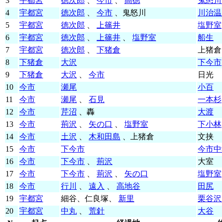
3
宇都宮
徳次郎
、
今市
、
高徳
鬼怒川
4
宇都宮
徳次郎
、
今市
、鬼怒川
川治温
5
宇都宮
徳次郎
、
上篠井
塩野室
6
宇都宮
徳次郎
、
上篠井
、
塩野室
船生
7
宇都宮
徳次郎
、
下猪倉
上猪倉
8
下猪倉
大沢
下今市
9
下猪倉
大沢
、
今市
日光
10
今市
瀬尾
小百
11
今市
瀬尾
、
石見
一本杉
12
今市
芹沼
、轟
大渡
13
今市
荊沢
、
矢の口
、
塩野室
下小林
14
今市
土沢
、
木和田島
、上猪倉
文挟
15
今市
下今市
今市中
16
今市
下今市
、
荊沢
大室
17
今市
下今市
、
荊沢
、
矢の口
塩野室
18
今市
行川
、
遠入
、
高地谷
田尻
19
宇都宮
細谷、仁良塚、
新里
栗谷沢
20
宇都宮
中丸
、
荒針
大谷