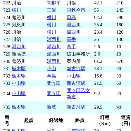
722
川治
青柳平
川俣
42.1
210
723
横川
三依
国鉄今市
55
245
724
鬼怒川
横川
田島
62.2
290
725
鬼怒川
横川
湯西川
35.4
180
726
川治
横川
湯西川
23.4
120
727
川治
湯西川
高手
26
130
728
湯西川
湯西川
高手
2.6
10
729
新高徳
湯西川
鉱山事務所
2.6
10
730
鬼怒川
湯西川
案内所
61.2
670
731
栃木駅
小山
新古河駅
38.1
90
732
栃木駅
卒島
小山駅
16.6
30
733
小山駅
間々田
新古河駅
21.5
60
間々田乙女
小山駅
間々田
734
9.2
20
新道
栃木駅
新波
新古河駅
735
29.5
90
番
粁程
運賃
起点
経過地
終点
号
（Km）
（円
736
栃木駅
壬生
宇都宮駅
30
80