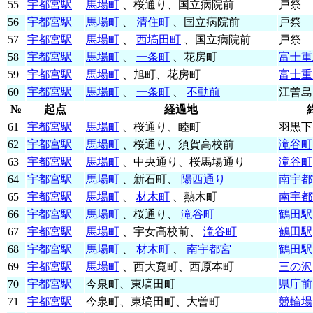
55
宇都宮駅
馬場町
、桜通り、国立病院前
戸祭
56
宇都宮駅
馬場町
、
清住町
、国立病院前
戸祭
57
宇都宮駅
馬場町
、
西塙田町
、国立病院前
戸祭
58
宇都宮駅
馬場町
、
一条町
、花房町
富士重
59
宇都宮駅
馬場町
、旭町、花房町
富士重
60
宇都宮駅
馬場町
、
一条町
、
不動前
江曽島
№
起点
経過地
61
宇都宮駅
馬場町
、桜通り、睦町
羽黒下
62
宇都宮駅
馬場町
、桜通り、須賀高校前
滝谷町
63
宇都宮駅
馬場町
、中央通り、桜馬場通り
滝谷町
64
宇都宮駅
馬場町
、新石町、
陽西通り
南宇都
65
宇都宮駅
馬場町
、
材木町
、熱木町
南宇都
66
宇都宮駅
馬場町
、桜通り、
滝谷町
鶴田駅
67
宇都宮駅
馬場町
、宇女高校前、
滝谷町
鶴田駅
68
宇都宮駅
馬場町
、
材木町
、
南宇都宮
鶴田駅
69
宇都宮駅
馬場町
、西大寛町、西原本町
三の沢
70
宇都宮駅
今泉町、東塙田町
県庁前
71
宇都宮駅
今泉町、東塙田町、大曽町
競輪場