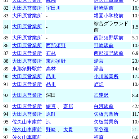
81
大田原営業所
親園
佐久山車庫前
7.7
82
大田原営業所
宇田川
野崎駅前
16.
83
大田原営業所
-
親園小学校前
10.
綜合グラウンド
大田原営業所
84
-
1.5
前
85
大田原営業所
-
西那須野駅前
5.1
86
大田原営業所
西那須野
野崎駅前
10.
87
大田原営業所
石林
西那須野駅前
6.9
88
大田原営業所
東那須野
湯宮
23.
89
東那須野駅前
高林
湯宮
14.
90
大田原営業所
品川
小川営業所
17.
91
大田原営業所
品川
蛭畑
10.
大田原営業所
深田
乙連沢
92
8.4
93
大田原営業所
練貫
、
寄居
白河駅前
42.
94
大田原営業所
原町
矢板営業所
11.
95
佐久山車庫前
沢
矢板営業所
10.
96
佐久山車庫前
野崎
、
大貫
関谷宿
21.
97
佐久山車庫前
-
福原
6.0