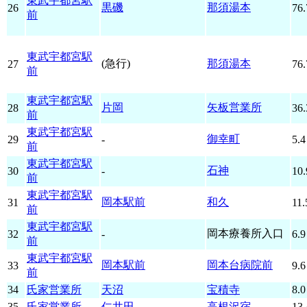
東武宇都宮駅
黒磯
那須湯本
26
76.
前
東武宇都宮駅
(急行)
那須湯本
27
76.
前
東武宇都宮駅
片岡
矢板営業所
28
36.
前
東武宇都宮駅
御幸町
29
-
5.4
前
東武宇都宮駅
石神
30
-
10.
前
東武宇都宮駅
岡本駅前
和久
31
11.
前
東武宇都宮駅
岡本療養所入口
32
-
6.9
前
東武宇都宮駅
岡本駅前
岡本台病院前
33
9.6
前
34
氏家営業所
天沼
宝積寺
8.0
35
氏家営業所
仁井田
高根沢宿
13.