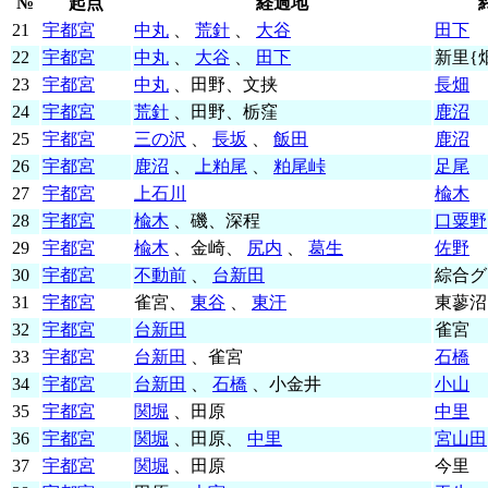
№
起点
経過地
21
宇都宮
中丸
、
荒針
、
大谷
田下
22
宇都宮
中丸
、
大谷
、
田下
新里{
23
宇都宮
中丸
、田野、文挟
長畑
24
宇都宮
荒針
、田野、栃窪
鹿沼
25
宇都宮
三の沢
、
長坂
、
飯田
鹿沼
26
宇都宮
鹿沼
、
上粕尾
、
粕尾峠
足尾
27
宇都宮
上石川
楡木
28
宇都宮
楡木
、磯、深程
口粟野
29
宇都宮
楡木
、金崎、
尻内
、
葛生
佐野
30
宇都宮
不動前
、
台新田
綜合グ
31
宇都宮
雀宮、
東谷
、
東汗
東蓼沼
32
宇都宮
台新田
雀宮
33
宇都宮
台新田
、雀宮
石橋
34
宇都宮
台新田
、
石橋
、小金井
小山
35
宇都宮
関堀
、田原
中里
36
宇都宮
関堀
、田原、
中里
宮山田
37
宇都宮
関堀
、田原
今里