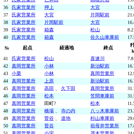
36
氏家営業所
押上
大宮
13.
37
氏家営業所
大宮
片岡駅前
21.
38
氏家営業所
片岡駅前
大宮
16.
39
氏家営業所
箱森
松山
8.2
40
氏家営業所
箱森
佐久山車庫前
17.
起点
経過地
終点
№
41
氏家営業所
松山
喜連川
7.8
42
真岡営業所
小林
新治駅前
16.
43
小栗
小林
真岡営業所
12.
44
真岡営業所
上原
新治駅前
16.
45
真岡営業所
高田
、
久下田
真岡営業所
31.
46
真岡営業所
松本
笠間車庫前
31.
47
真岡営業所
田町?
松本
11.
48
真岡営業所
橋場
、
寺の内
八ッ木車庫前
23.
49
真岡営業所
菅谷
、
道地
杉山車庫前
29.
50
真岡営業所
菅谷
祖母井営業所
17.
51
真岡営業所
小宅
茂木営業所
24.