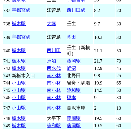
宇都宮駅
江曽島
西川田駅
737
8.2
20
栃木駅
大塚
壬生
738
9.7
30
宇都宮駅
江曽島
幕田
739
10.3
30
壬生（新横
栃木駅
西川田
740
21.1
50
町）
741
栃木駅
蛭沼
藤岡駅
21.7
70
742
栃木駅
西水代
蛭沼
12.9
45
743
新栃木入口
南小林
北野田
9.8
25
744
小山駅
南小林
岩舟・駒場
19.9
65
745
小山駅
南小林
静和駅
14.5
50
746
小山駅
南小林
榎本
9
30
小山駅
南小林
喜沢車庫
747
2
10
748
栃木駅
大平下
藤岡駅
19.5
60
749
栃木駅
静和駅
藤岡駅
19.5
60