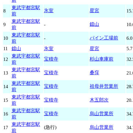
前
東武宇都宮駅
氷室
星宮
8
15.
前
東武宇都宮駅
鐺山
9
-
10.
前
東武宇都宮駅
パイン工場前
10
-
6.0
前
11
鐺山
氷室
星宮
5.7
東武宇都宮駅
宝積寺
杉山車庫前
12
32.
前
東武宇都宮駅
宝積寺
桑窪
13
21.
前
東武宇都宮駅
宝積寺
祖母井営業所
14
28.
前
東武宇都宮駅
宝積寺
木五郎次
15
20.
前
東武宇都宮駅
宝積寺
烏山営業所
16
34.
前
東武宇都宮駅
(急行)
烏山営業所
17
34.
前