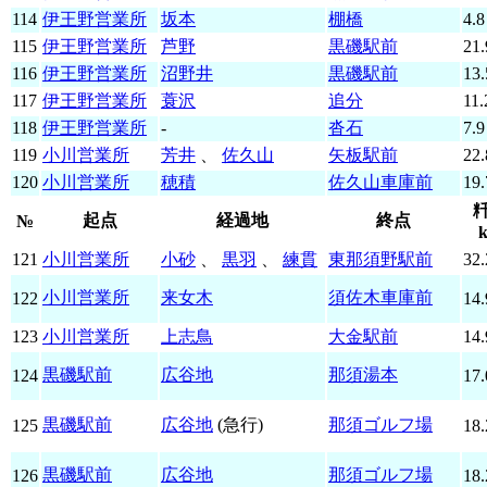
114
伊王野営業所
坂本
棚橋
4.8
115
伊王野営業所
芦野
黒磯駅前
21.
116
伊王野営業所
沼野井
黒磯駅前
13.
117
伊王野営業所
蓑沢
追分
11.
118
伊王野営業所
-
沓石
7.9
119
小川営業所
芳井
、
佐久山
矢板駅前
22.
120
小川営業所
穂積
佐久山車庫前
19.
起点
経過地
終点
№
121
小川営業所
小砂
、
黒羽
、
練貫
東那須野駅前
32.
小川営業所
来女木
須佐木車庫前
122
14.
123
小川営業所
上志鳥
大金駅前
14.
黒磯駅前
広谷地
那須湯本
124
17.
黒磯駅前
広谷地
(急行)
那須ゴルフ場
125
18.
黒磯駅前
広谷地
那須ゴルフ場
126
18.