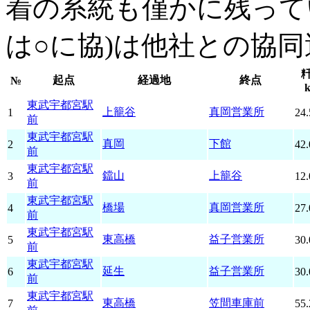
着の系統も僅かに残って
は○に協)は他社との協
起点
経過地
終点
№
東武宇都宮駅
上籠谷
真岡営業所
1
24.
前
東武宇都宮駅
真岡
下館
2
42.
前
東武宇都宮駅
鐺山
上籠谷
3
12.
前
東武宇都宮駅
橋場
真岡営業所
4
27.
前
東武宇都宮駅
東高橋
益子営業所
5
30.
前
東武宇都宮駅
延生
益子営業所
6
30.
前
東武宇都宮駅
東高橋
笠間車庫前
7
55.