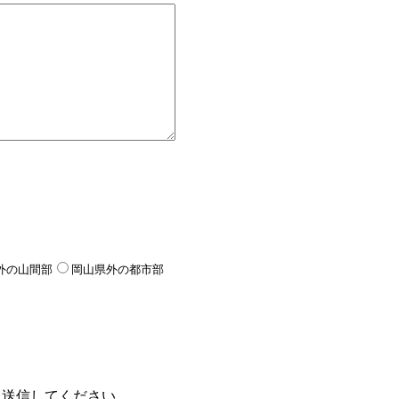
外の山間部
岡山県外の都市部
て送信してください。