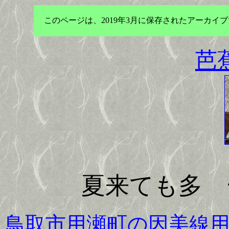
このページは、2019年3月に保存されたアーカ
芭
夏来ても多ゞ
鳥取市用瀬町の因美線