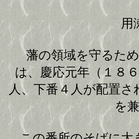
用
藩の領域を守るため
は、慶応元年（１８
人、下番４人が配置さ
を
この番所のそばに大き