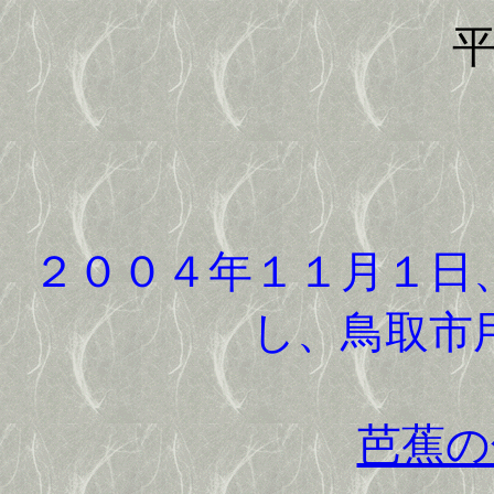
平成
２００４年１１月１日
し、鳥取市
芭蕉の