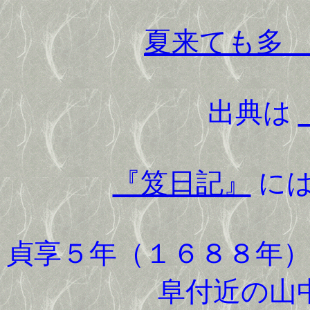
夏来ても多
出典は
『笈日記』
には
貞享５年（１６８８年
阜付近の山