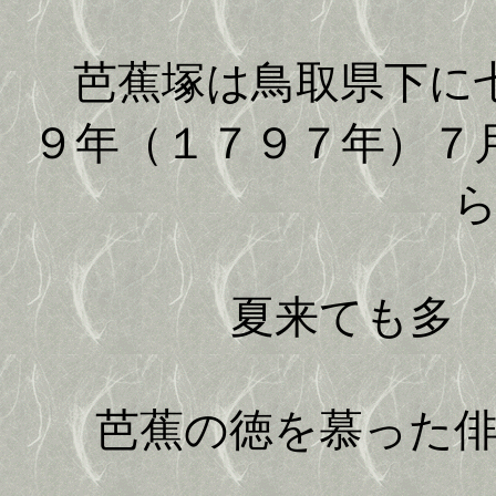
芭蕉塚は鳥取県下に七
９年（１７９７年）７
夏来ても多
芭蕉の徳を慕った俳