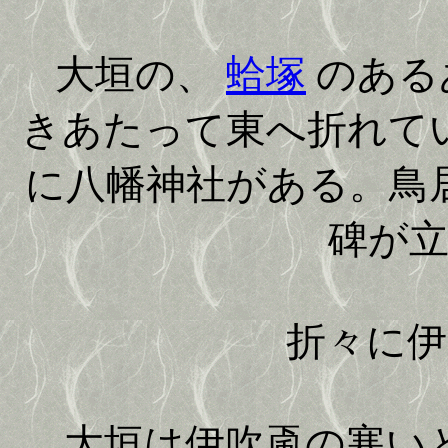
大垣の、
蛤塚
のある
きあたって東へ折れて
に八幡神社がある。鳥
碑が
折々に伊吹
大垣は伊吹颪の寒いと