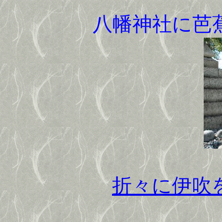
八幡神社に芭
折々に伊吹