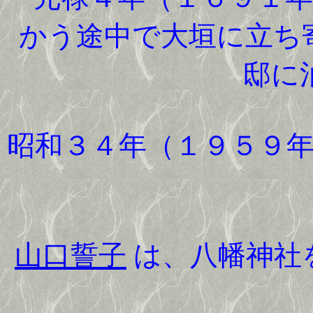
かう途中で大垣に立ち
邸に
昭和３４年（１９５９
山口誓子
は、八幡神社