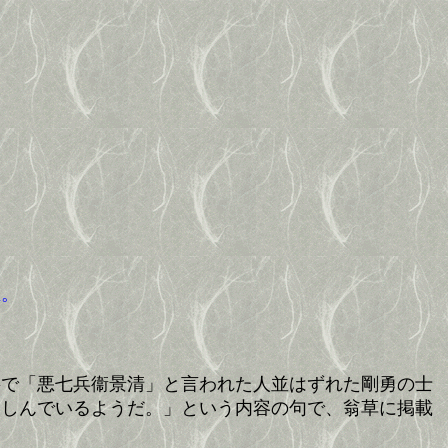
。
立。
で「悪七兵衞景清」と言われた人並はずれた剛勇の士
楽しんでいるようだ。」という内容の句で、翁草に掲載