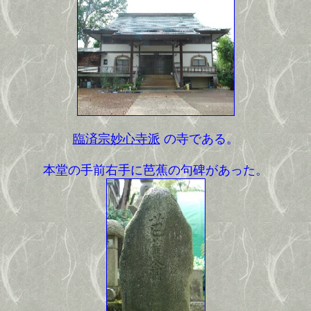
臨済宗妙心寺派
の寺である。
本堂の手前右手に芭蕉の句碑があった。