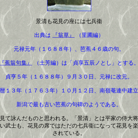
景清も花見の座には七兵衞
出典は
『翁草』
（里圃編）
元禄元年（１６８８年）、芭蕉４６歳の句。
『蕉翁句集』
（土芳編）は「貞享五辰ノとし」とする
貞亨５年（１６８８年）９月３０日、元禄に改元。
暦１３年（１７６３年）１０月１２日、南嶺菴連中建
新潟で最も古い芭蕉の句碑のようである。
見て詠んだものと思われる。「景清」とは平家の侍大将
い武士も、花見の席ではただの七兵衞になって花見を
されている。