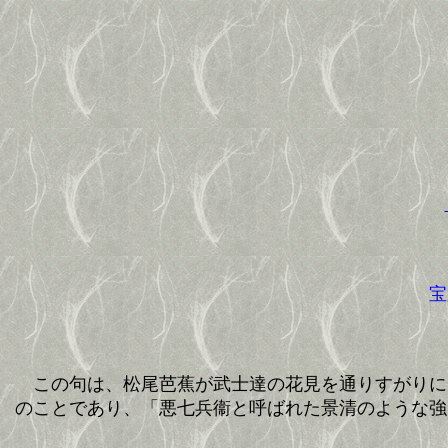
宝
この句は、松尾芭蕉が武士達の花見を通りすがりに
のことであり、「悪七兵衞と呼ばれた景清のような強