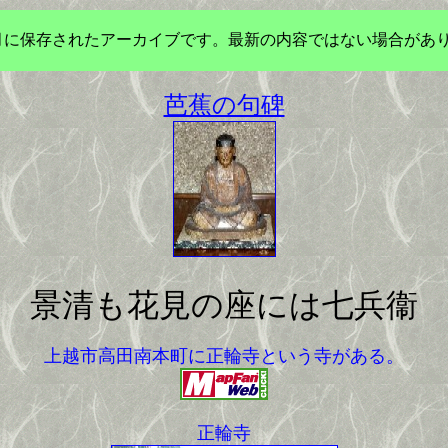
年3月に保存されたアーカイブです。最新の内容ではない場合があ
芭蕉の句碑
景清も花見の座には七兵衞
上越市高田南本町に正輪寺という寺がある。
正輪寺