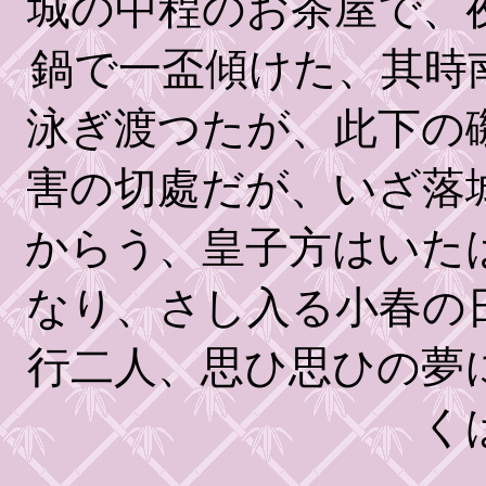
城の中程のお茶屋で、
鍋で一盃傾けた、其時
泳ぎ渡つたが、此下の
害の切處だが、いざ落
からう、皇子方はいた
なり、さし入る小春の
行二人、思ひ思ひの夢
く