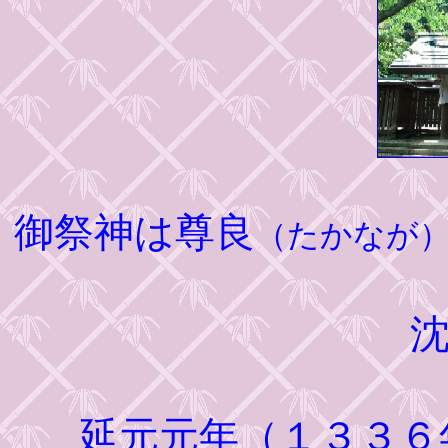
御祭神は尊良
（たかなが
延元元年（１３３６