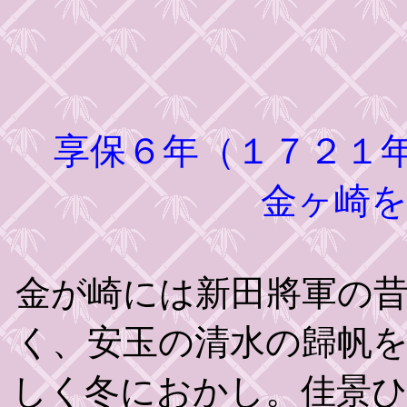
享保６年（１７２１
金ヶ崎
金が崎には新田將軍の
く、安玉の清水の歸帆
しく冬におかし。佳景