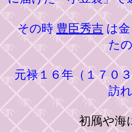
その時
豊臣秀吉
は金
た
元禄１６年（１７０３
訪
初鴈や海