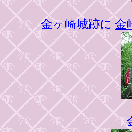
金ヶ崎城跡に
金