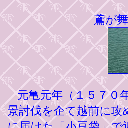
鳶が
元亀元年（１５７０
景討伐を企て越前に攻
に届けた「小豆袋」で