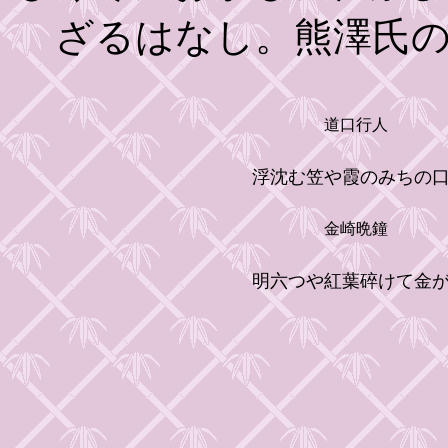
ざるはなし。熊澤氏
道口行人
浮沈む笠や霞のみちの
金崎晩鐘
明六つや紅葉碎けて金