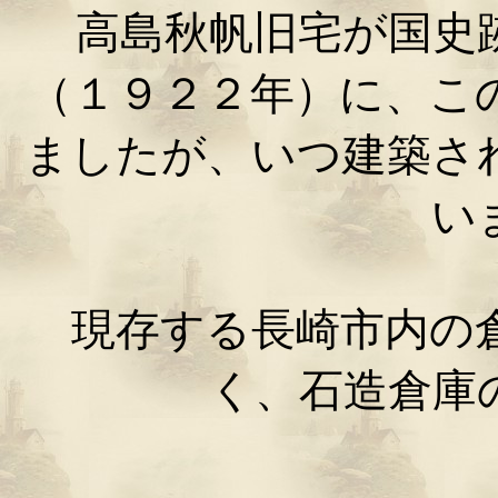
高島秋帆旧宅が国史跡
（１９２２年）に、こ
ましたが、いつ建築さ
い
現存する長崎市内の倉
く、石造倉庫