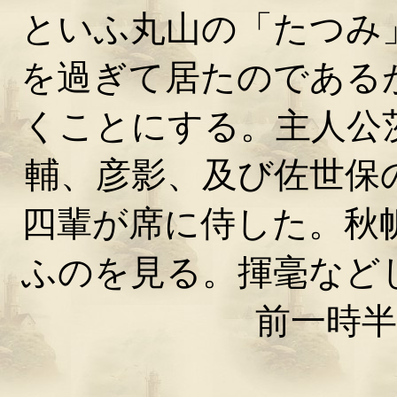
といふ丸山の「たつみ
を過ぎて居たのである
くことにする。主人公
輔、彦影、及び佐世保
四輩が席に侍した。秋
ふのを見る。揮毫など
前一時