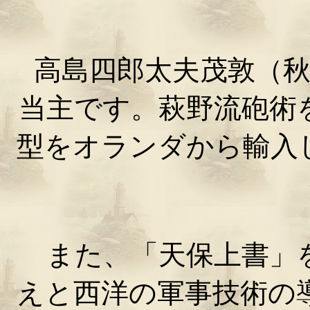
高島四郎太夫茂敦（秋
当主です。萩野流砲術
型をオランダから輸入
また、「天保上書」を
えと西洋の軍事技術の