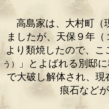
高島家は、大村町（現
ましたが、天保９年（
より類焼したので、こ
」とよばれる別邸に
う）
で大破し解体され、現
痕石など