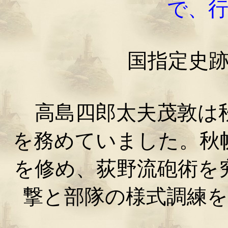
で、
国指定史
高島四郎太夫茂敦は秋
を務めていました。秋
を修め、荻野流砲術を
撃と部隊の様式調練