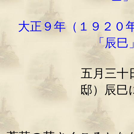
大正９年（１９２０
「辰巳
五月三十日。雷
邸）辰巳