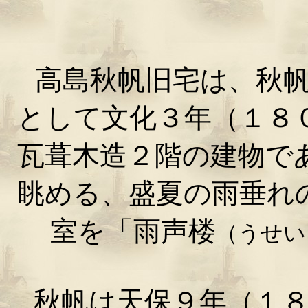
高島秋帆旧宅は、秋帆
として文化３年（１８
瓦葺木造２階の建物で
眺める、盛夏の雨垂れ
室を「雨声楼
（うせい
秋帆は天保９年（１８