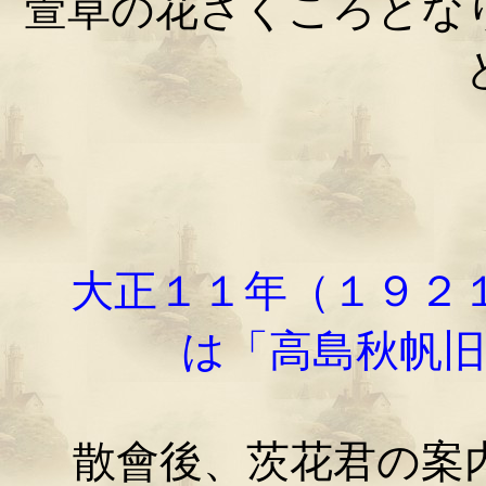
萱草の花さくころとな
大正１１年（１９２
は「高島秋帆
散會後、茨花君の案内