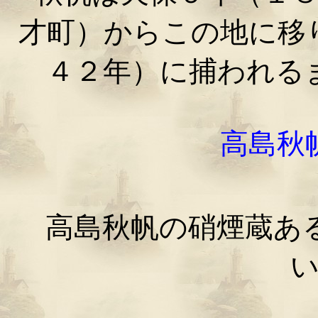
才町）からこの地に移
４２年）に捕われる
高島秋
高島秋帆の硝煙蔵ある